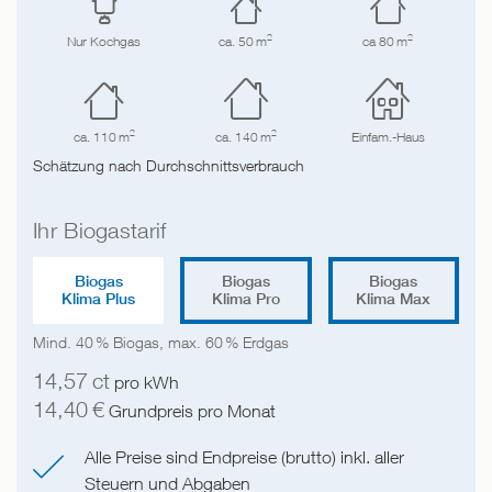
2
2
Nur Kochgas
ca. 50 m
ca 80 m
2
2
ca. 110 m
ca. 140 m
Einfam.-Haus
Schätzung nach Durchschnittsverbrauch
Ihr Biogastarif
Biogas
Biogas
Biogas
Klima Plus
Klima Pro
Klima Max
Mind. 40 % Biogas, max. 60 % Erdgas
14,57
ct
pro kWh
14,40
€
Grundpreis pro Monat
Alle Preise sind Endpreise (brutto) inkl. aller
Steuern und Abgaben