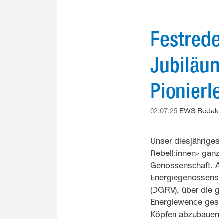
Festred
Jubiläum
Pionierl
02.07.25
EWS Redakt
Unser diesjährige
Rebell:innen» ganz
Genossenschaft. A
Energiegenossensc
(DGRV), über die 
Energiewende gesp
Köpfen abzubauen,