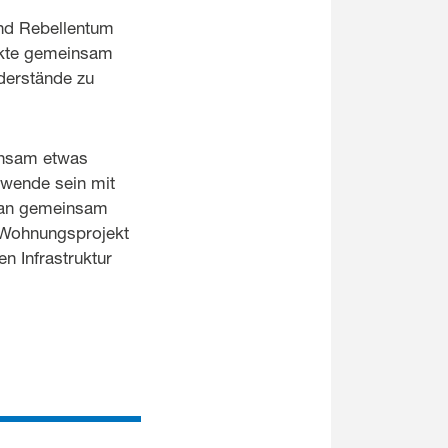
und Rebellentum
jekte gemeinsam
derstände zu
insam etwas
ewende sein mit
 man gemeinsam
n Wohnungsprojekt
n Infrastruktur