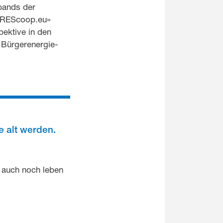
bands der
«REScoop.eu»
pektive in den
 Bürgerenergie-
 alt werden.
t auch noch leben