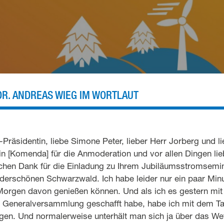
DR. ANDREAS WIEG IM WORTLAUT
-Präsidentin, liebe Simone Peter, lieber Herr Jorberg und l
 [Komenda] für die Anmoderation und vor allen Dingen lieb
chen Dank für die Einladung zu Ihrem Jubiläumsstromsemin
derschönen Schwarzwald. Ich habe leider nur ein paar Min
orgen davon genießen können. Und als ich es gestern mit
r Generalversammlung geschafft habe, habe ich mit dem Tax
en. Und normalerweise unterhält man sich ja über das Wett