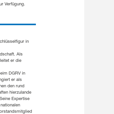
zur Verfügung.
chlüsselfigur in
dschaft. Als
eitet er die
beim DGRV in
ngiert er als
chen den rund
ften hierzulande
 Seine Expertise
 nationalen
orstandsmitglied