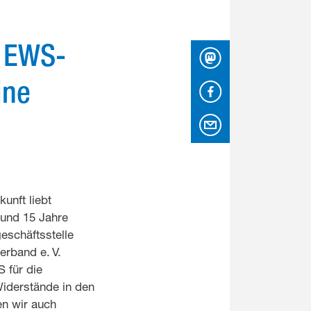
m EWS-
Mastodon
ine
Facebook
per Email
unft liebt
 und 15 Jahre
eschäftsstelle
rband e. V.
 für die
Widerstände in den
en wir auch