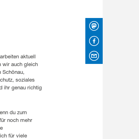
Mastodon
Facebook
per Email
rbeiten aktuell
wir auch gleich
in Schönau,
chutz, soziales
 ihr genau richtig
 Wenn du zum
z für noch mehr
re
h für viele