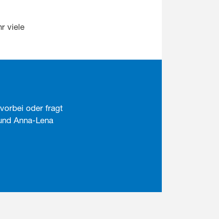
r viele
vorbei oder fragt
 und Anna-Lena