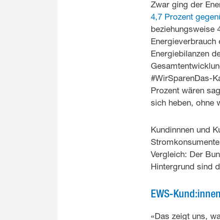
Zwar ging der Ene
4,7 Prozent gegen
beziehungsweise 40
Energieverbrauch 
Energiebilanzen de
Gesamtentwicklung
#WirSparenDas-Kam
Prozent wären sage
sich heben, ohne w
Kundinnnen und K
Stromkonsumenten.
Vergleich: Der B
Hintergrund sind 
EWS-Kund:innen
«Das zeigt uns, wa