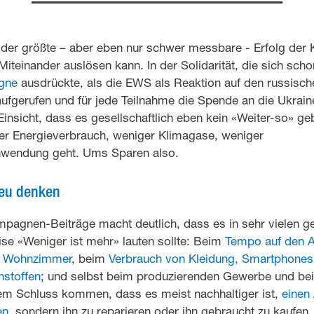
ier der größte – aber eben nur schwer messbare - Erfolg der
iteinander auslösen kann. In der Solidarität, die sich scho
gne
ausdrückte, als die EWS als Reaktion auf den russische
gerufen und für jede Teilnahme die Spende an die Ukraineh
Einsicht, dass es gesellschaftlich eben kein «Weiter-so» ge
r Energieverbrauch, weniger Klimagase, weniger
wendung geht. Ums Sparen also.
neu denken
ampagnen-Beiträge macht deutlich, dass es in sehr vielen ge
se «Weniger ist mehr» lauten sollte: Beim
Tempo auf den 
m Wohnzimmer
, beim
Verbrauch von Kleidung, Smartphones
stoffen
; und selbst beim produzierenden Gewerbe und be
m Schluss kommen, dass es meist nachhaltiger ist,
einen 
en
, sondern ihn zu reparieren oder ihn gebraucht zu kaufen.