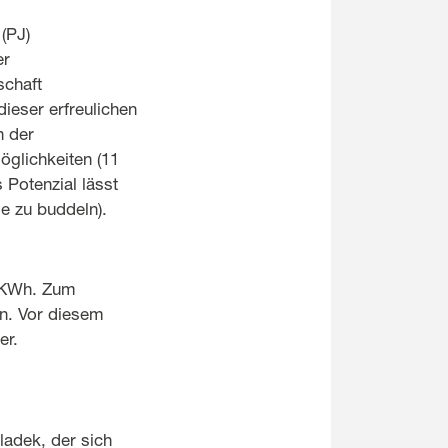
(PJ)
er
schaft
ieser erfreulichen
n der
glichkeiten (11
 Potenzial lässt
e zu buddeln).
0 KWh. Zum
n. Vor diesem
er.
ladek, der sich