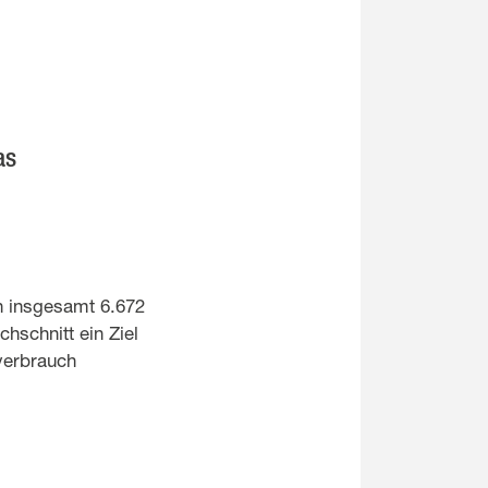
as
nn insgesamt 6.672
schnitt ein Ziel
verbrauch