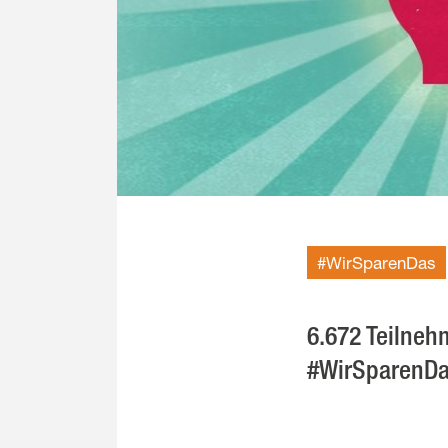
#WirSparenDas
6.672 Teilne
#WirSparenDas