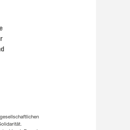
e
ur
nd
esellschaftlichen
lidarität.