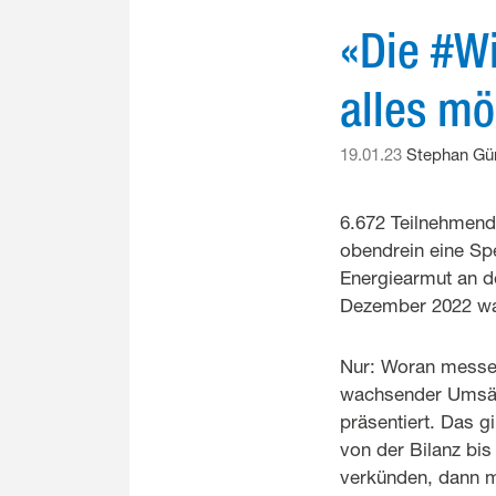
«Die #W
alles mö
19.01.23
Stephan Gü
6.672 Teilnehmend
obendrein eine Sp
Energiearmut an 
Dezember 2022 war e
Nur: Woran messen
wachsender Umsätz
präsentiert. Das g
von der Bilanz bi
verkünden, dann m