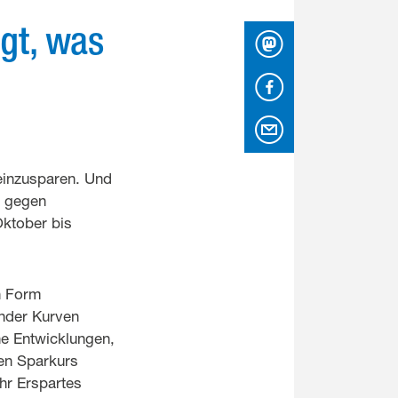
gt, was
Mastodon
Facebook
per Email
einzusparen. Und
z gegen
ktober bis
n Form
ender Kurven
he Entwicklungen,
en Sparkurs
hr Erspartes