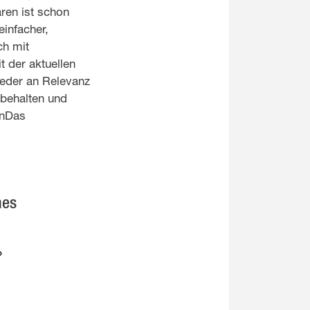
ren ist schon
infacher,
ch mit
t der aktuellen
ieder an Relevanz
ibehalten und
enDas
mes
»