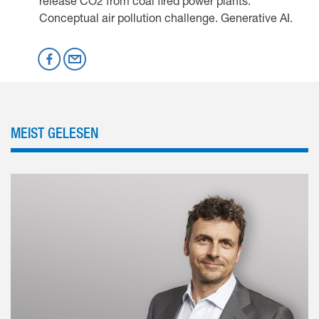
release CO2 from coal fired power plants.
Conceptual air pollution challenge. Generative AI.
Mastodon
Facebook
per Email
MEIST GELESEN