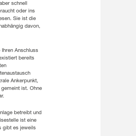
aber schnell
braucht oder ins
sen. Sie ist die
unabhängig davon,
e Ihren Anschluss
istiert bereits
ten
atenaustausch
trale Ankerpunkt,
e gemeint ist. Ohne
ar.
nlage betreibt und
estelle ist eine
 gibt es jeweils