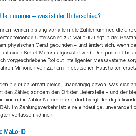
hlernummer – was ist der Unterschied?
innen kennen bislang vor allem die Zählernummer, die dire
 entscheidende Unterschied zur MaLo-ID liegt in der Bestän
am physischen Gerät gebunden – und ändert sich, wenn de
auf einen Smart Meter aufgerüstet wird. Das passiert häufi
ich vorgeschriebene Rollout intelligenter Messsysteme sorg
ren Millionen von Zählern in deutschen Haushalten erset
en bleibt dauerhaft gleich, unabhängig davon, was sich a
ht den Zähler, sondern den Ort der Lieferstelle – und der bl
eins oder Zähler Nummer drei dort hängt. Im digitalisiert
IBAN im Zahlungsverkehr ist: eine eindeutige, unveränderli
ligten verlassen können.
re MaLo-ID