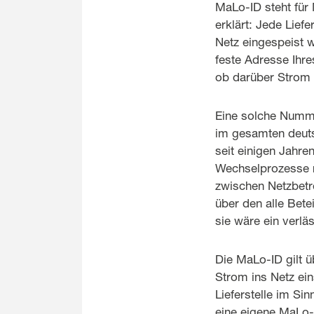
MaLo-ID steht für 
erklärt: Jede Lief
Netz eingespeist w
feste Adresse Ihr
ob darüber Strom o
Eine solche Nummer
im gesamten deutsc
seit einigen Jahre
Wechselprozesse r
zwischen Netzbetre
über den alle Bete
sie wäre ein verlä
Die MaLo-ID gilt ü
Strom ins Netz ein
Lieferstelle im Si
eine eigene MaLo-I