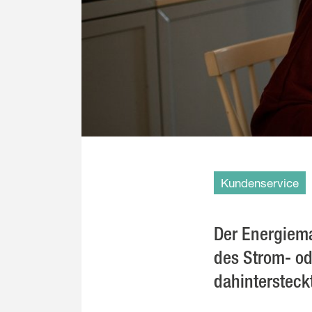
Kundenservice
Der Energiema
des Strom- ode
dahintersteck