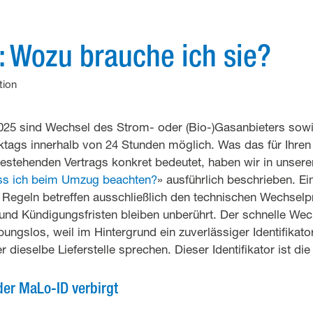
: Wozu brauche ich sie?
ion
2025 sind Wechsel des Strom- oder (Bio-)Gasanbieters sow
ags innerhalb von 24 Stunden möglich. Was das für Ihre
estehenden Vertrags konkret bedeutet, haben wir in unsere
s ich beim Umzug beachten?
» ausführlich beschrieben. Ei
n Regeln betreffen ausschließlich den technischen Wechsel
 und Kündigungsfristen bleiben unberührt. Der schnelle Wech
bungslos, weil im Hintergrund ein zuverlässiger Identifikato
er dieselbe Lieferstelle sprechen. Dieser Identifikator ist di
der MaLo-ID verbirgt