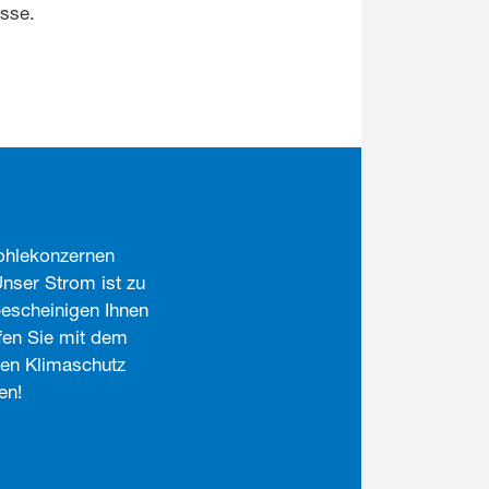
sse.
ohlekonzernen
nser Strom ist zu
bescheinigen Ihnen
fen Sie mit dem
 den Klimaschutz
en!