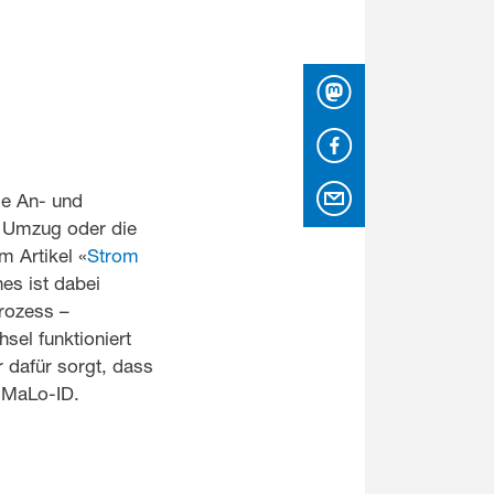
Mastodon
Facebook
per Email
ie An- und
n Umzug oder die
m Artikel «
Strom
nes ist dabei
prozess –
sel funktioniert
r dafür sorgt, dass
e MaLo-ID.