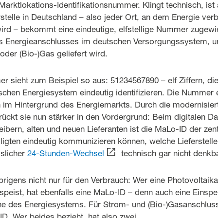
Marktlokations-Identifikationsnummer. Klingt technisch, ist 
erstelle in Deutschland – also jeder Ort, an dem Energie ver
ird – bekommt eine eindeutige, elfstellige Nummer zugewie
es Energieanschlusses im deutschen Versorgungssystem, 
der (Bio-)Gas geliefert wird.
 sieht zum Beispiel so aus: 51234567890 – elf Ziffern, di
hen Energiesystem eindeutig identifizieren. Die Nummer ex
n im Hintergrund des Energiemarkts. Durch die modernisier
ückt sie nun stärker in den Vordergrund: Beim digitalen D
ibern, alten und neuen Lieferanten ist die MaLo-ID der zen
iligten eindeutig kommunizieren können, welche Lieferstell
sslicher
24-Stunden-Wechsel
technisch gar nicht denkb
brigens nicht nur für den Verbrauch: Wer eine Photovoltaika
speist, hat ebenfalls eine MaLo-ID – denn auch eine Einspeis
nne des Energiesystems. Für Strom- und (Bio-)Gasanschluss
D. Wer beides bezieht, hat also zwei.