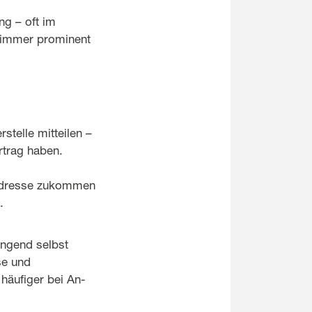
ng – oft im
t immer prominent
stelle mitteilen –
rtrag haben.
 Adresse zukommen
.
ingend selbst
se und
häufiger bei An-