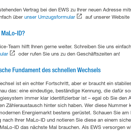
stehenden Vertrag bei den EWS zu Ihrer neuen Adresse m
infach über
unser Umzugsformular
auf unserer Website 
r MaLo-ID?
e-Team hilft Ihnen gerne weiter. Schreiben Sie uns einfac
ular
oder rufen Sie uns zu den Geschäftszeiten an!
nische Fundament des schnellen Wechsels
hsel ist ein echter Fortschritt, aber er braucht ein stabil
nau das: eine eindeutige, beständige Kennung, die dafür sor
iesystem immer klar identifizierbar ist – egal ob Sie den 
n Zähleraustausch hinter sich haben. Wer diese Nummer ken
 modernen Energiemarkt bestens gerüstet. Schauen Sie am b
 nach Ihrer MaLo-ID und notieren Sie diese an einem siche
e MaLo-ID das nächste Mal brauchen. Als EWS versorgen wi