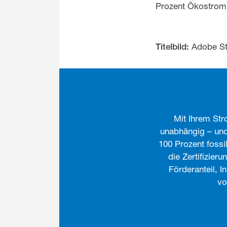
Prozent Ökostrom 
Adobe St
Titelbild:
Mit Ihrem St
unabhängig – und
100 Prozent fossi
die Zertifizie
Förderanteil, I
vo