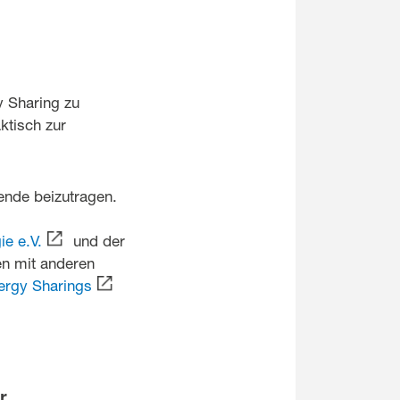
y Sharing zu
aktisch zur
ende beizutragen.
e e.V.
und der
 mit anderen
nergy Sharings
r