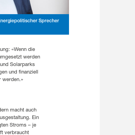
Energiepolitischer Sprecher
gung: «Wenn die
 umgesetzt werden
 und Solarparks
n und finanziell
r werden.»
ndern macht auch
usgestaltung. Ein
gten Stroms – je
ft verbraucht