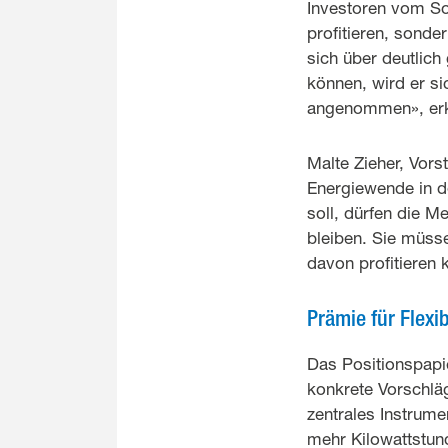
Investoren vom S
profitieren, sond
sich über deutlich
können, wird er si
angenommen», erkl
Malte Zieher, Vors
Energiewende in 
soll, dürfen die M
bleiben. Sie müss
davon profitieren
Prämie für Flexibi
Das Positionspapie
konkrete Vorschläg
zentrales Instrume
mehr Kilowattstun