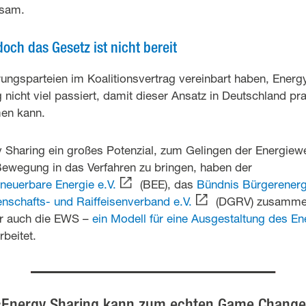
rksam.
 doch das Gesetz ist nicht bereit
ungsparteien im Koalitionsvertrag vereinbart haben, Energ
g nicht viel passiert, damit dieser Ansatz in Deutschland pr
en kann.
y Sharing ein großes Potenzial, zum Gelingen der Energiew
ewegung in das Verfahren zu bringen, haben der
euerbare Energie e.V.
(BEE), das
Bündnis Bürgerenergi
schafts- und Raiffeisenverband e.V.
(DGRV) zusammen
er auch die EWS –
ein Modell für eine Ausgestaltung des E
rbeitet.
«Energy Sharing kann zum echten Game Change