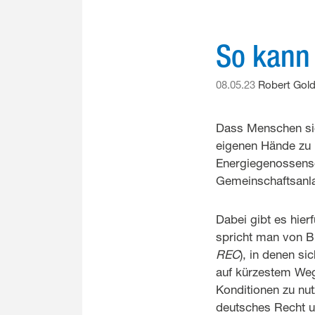
So kann
08.05.23
Robert Gol
Dass Menschen si
eigenen Hände zu 
Energiegenossensc
Gemeinschaftsanla
Dabei gibt es hier
spricht man von B
REC
), in denen s
auf kürzestem Weg
Konditionen zu nutz
deutsches Recht um