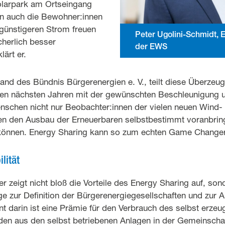
olarpark am Ortseingang
ern auch die Bewohner:innen
 günstigeren Strom freuen
Peter Ugolini-Schmidt, 
cherlich besser
der EWS
ärt er.
tand des Bündnis Bürgerenergien e. V., teilt diese Überzeu
den nächsten Jahren mit der gewünschten Beschleunigung
enschen nicht nur Beobachter:innen der vielen neuen Wind-
en den Ausbau der Erneuerbaren selbstbestimmt voranbringe
 können. Energy Sharing kann so zum echten Game Change
lität
r zeigt nicht bloß die Vorteile des Energy Sharing auf, so
e zur Definition der Bürgerenergiegesellschaften und zur A
nt darin ist eine Prämie für den Verbrauch des selbst erzeu
den aus den selbst betriebenen Anlagen in der Gemeinscha