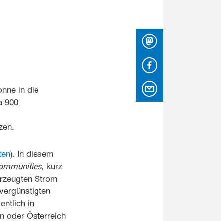
Mastodon
Facebook
per Email
nne in die
a 900
zen.
ten
). In diesem
ommunities,
kurz
erzeugten Strom
vergünstigten
entlich in
en oder Österreich