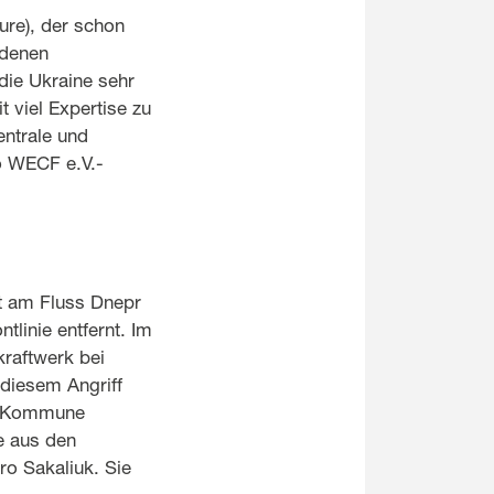
ure), der schon
edenen
 die Ukraine sehr
 viel Expertise zu
entrale und
o WECF e.V.-
rt am Fluss Dnepr
tlinie entfernt. Im
kraftwerk bei
 diesem Angriff
er Kommune
e aus den
ro Sakaliuk. Sie