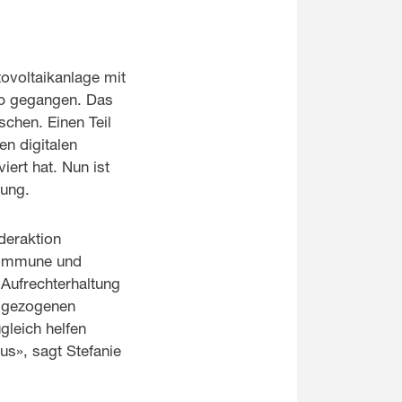
tovoltaikanlage mit
eb gegangen. Das
chen. Einen Teil
en digitalen
ert hat. Nun ist
zung.
deraktion
 Kommune und
 Aufrechterhaltung
t gezogenen
gleich helfen
us», sagt Stefanie