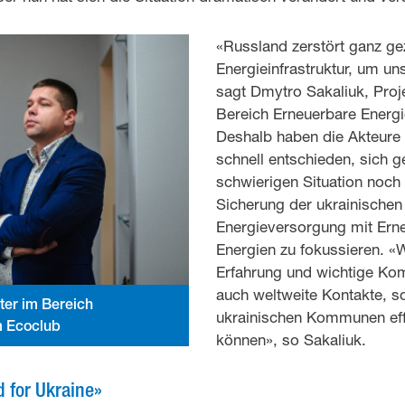
«Russland zerstört ganz gez
Energieinfrastruktur, um u
sagt Dmytro Sakaliuk, Proje
Bereich Erneuerbare Energ
Deshalb haben die Akteure
schnell entschieden, sich g
schwierigen Situation noch 
Sicherung der ukrainischen
Energieversorgung mit Ern
Energien zu fokussieren. «W
Erfahrung und wichtige K
auch weltweite Kontakte, so
iter im Bereich
ukrainischen Kommunen effe
m Ecoclub
können», so Sakaliuk.
d for Ukraine»