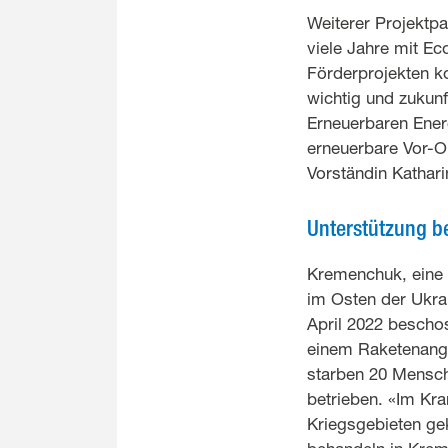
Weiterer Projektp
viele Jahre mit E
Förderprojekten ko
wichtig und zukunf
Erneuerbaren Ener
erneuerbare Vor-O
Vorständin Kathar
Unterstützung b
Kremenchuk, eine S
im Osten der Ukrai
April 2022 bescho
einem Raketenangri
starben 20 Mensch
betrieben. «Im Kra
Kriegsgebieten gek