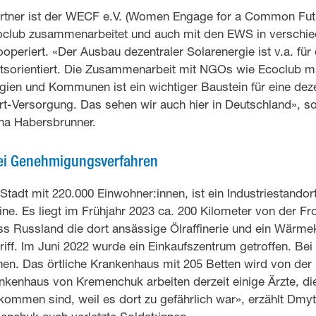
artner ist der WECF e.V. (Women Engage for a Common Fut
coclub zusammenarbeitet und auch mit den EWS in verschi
operiert. «Der Ausbau dezentraler Solarenergie ist v.a. für
tsorientiert. Die Zusammenarbeit mit NGOs wie Ecoclub mit
gien und Kommunen ist ein wichtiger Baustein für eine dez
rt-Versorgung. Das sehen wir auch hier in Deutschland», s
ina Habersbrunner.
ei Genehmigungsverfahren
tadt mit 220.000 Einwohner:innen, ist ein Industriestando
ne. Es liegt im Frühjahr 2023 ca. 200 Kilometer von der Fron
ss Russland die dort ansässige Ölraffinerie und ein Wärme
ff. Im Juni 2022 wurde ein Einkaufszentrum getroffen. Bei
en. Das örtliche Krankenhaus mit 205 Betten wird von d
nkenhaus von Kremenchuk arbeiten derzeit einige Ärzte, di
ommen sind, weil es dort zu gefährlich war», erzählt Dmyt