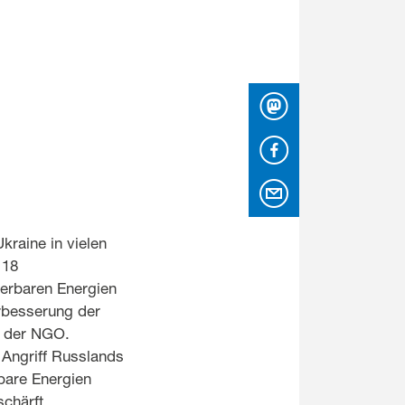
Mastodon
Facebook
per Email
Ukraine in vielen
 18
uerbaren Energien
erbesserung der
z der NGO.
 Angriff Russlands
bare Energien
chärft.