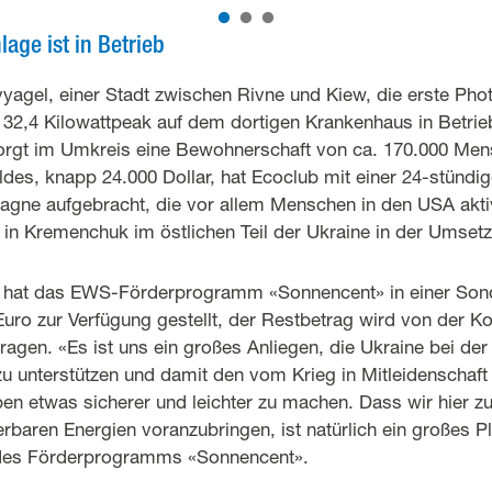
lage ist in Betrieb
vyagel, einer Stadt zwischen Rivne und Kiew, die erste Pho
n 32,4 Kilowattpeak auf dem dortigen Krankenhaus in Betri
rgt im Umkreis eine Bewohnerschaft von ca. 170.000 Mens
des, knapp 24.000 Dollar, hat Ecoclub mit einer 24-stündig
gne aufgebracht, die vor allem Menschen in den USA aktivi
 in Kremenchuk im östlichen Teil der Ukraine in der Umset
t hat das EWS-Förderprogramm «Sonnencent» in einer Son
 Euro zur Verfügung gestellt, der Restbetrag wird von der
ragen. «Es ist uns ein großes Anliegen, die Ukraine bei der
r zu unterstützen und damit den vom Krieg in Mitleidenschaf
n etwas sicherer und leichter zu machen. Dass wir hier zu
rbaren Energien voranzubringen, ist natürlich ein großes Pl
 des Förderprogramms «Sonnencent».