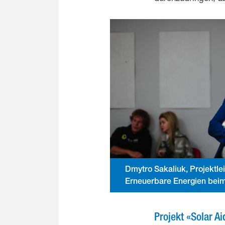
Dmytro Sakaliuk, Projektle
Erneuerbare Energien bei
Projekt «Solar Ai