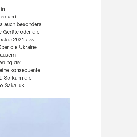
in
ers und
 es auch besonders
e Geräte oder die
coclub 2021 das
über die Ukraine
häusern
herung der
t eine konsequente
. So kann die
o Sakaliuk.