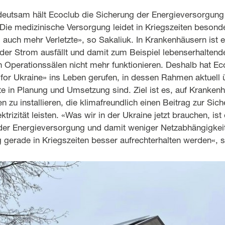
eutsam hält Ecoclub die Sicherung der Energieversorgung 
Die medizinische Versorgung leidet in Kriegszeiten besond
es auch mehr Verletzte», so Sakaliuk. In Krankenhäusern ist
der Strom ausfällt und damit zum Beispiel lebenserhaltend
n Operationssälen nicht mehr funktionieren. Deshalb hat E
 for Ukraine» ins Leben gerufen, in dessen Rahmen aktuell 
ekte in Planung und Umsetzung sind. Ziel ist es, auf Kranken
n zu installieren, die klimafreundlich einen Beitrag zur Sic
ktrizität leisten. «Was wir in der Ukraine jetzt brauchen, is
 der Energieversorgung und damit weniger Netzabhängigkeit
gerade in Kriegszeiten besser aufrechterhalten werden«, s