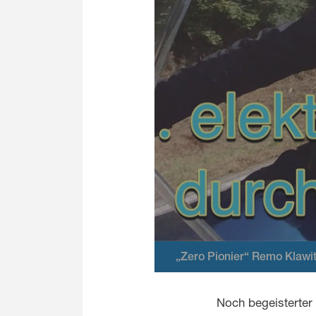
„Zero Pionier“ Remo Klawit
Noch begeisterter