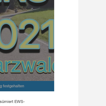
g festgehalten
resümiert EWS-