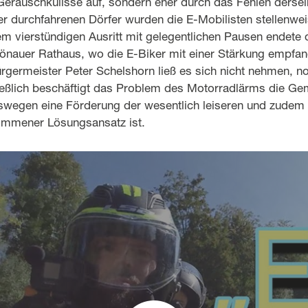
 Geräuschkulisse auf, sondern eher durch das Fehlen derse
r durchfahrenen Dörfer wurden die E-Mobilisten stellenwei
m vierstündigen Ausritt mit gelegentlichen Pausen endete 
önauer Rathaus, wo die E-Biker mit einer Stärkung empfan
rgermeister Peter Schelshorn ließ es sich nicht nehmen, n
ießlich beschäftigt das Problem des Motorradlärms die Ge
eswegen eine Förderung der wesentlich leiseren und zudem
kommener Lösungsansatz ist.