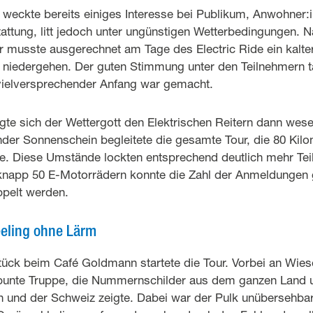
weckte bereits einiges Interesse bei Publikum, Anwohner:i
tattung, litt jedoch unter ungünstigen Wetterbedingungen.
musste ausgerechnet am Tage des Electric Ride ein kalte
iedergehen. Der guten Stimmung unter den Teilnehmern ta
vielversprechender Anfang war gemacht.
igte sich der Wettergott den Elektrischen Reitern dann wese
nder Sonnenschein begleitete die gesamte Tour, die 80 Kil
e. Diese Umstände lockten entsprechend deutlich mehr Te
t knapp 50 E-Motorrädern konnte die Zahl der Anmeldunge
oppelt werden.
eling ohne Lärm
ück beim Café Goldmann startete die Tour. Vorbei an Wie
bunte Truppe, die Nummernschilder aus dem ganzen Land 
n und der Schweiz zeigte. Dabei war der Pulk unübersehbar, 