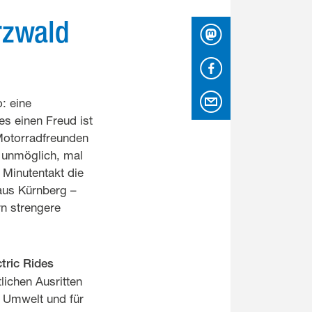
rzwald
Mastodon
Facebook
per Email
: eine
es einen Freud ist
Motorradfreunden
 unmöglich, mal
 Minutentakt die
aus Kürnberg –
rn strengere
ctric Rides
lichen Ausritten
 Umwelt und für