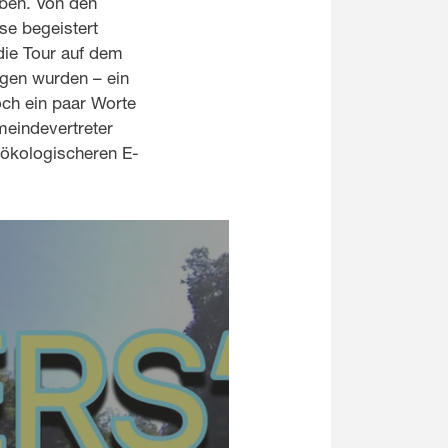
lben. Von den
se begeistert
die Tour auf dem
gen wurden – ein
och ein paar Worte
meindevertreter
 ökologischeren E-