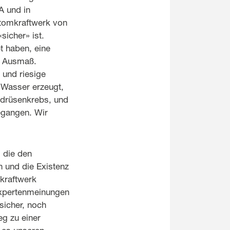
A und in
Atomkraftwerk von
sicher» ist.
t haben, eine
m Ausmaß.
und riesige
 Wasser erzeugt,
lddrüsenkrebs, und
egangen. Wir
, die den
 und die Existenz
kraftwerk
Expertenmeinungen
sicher, noch
eg zu einer