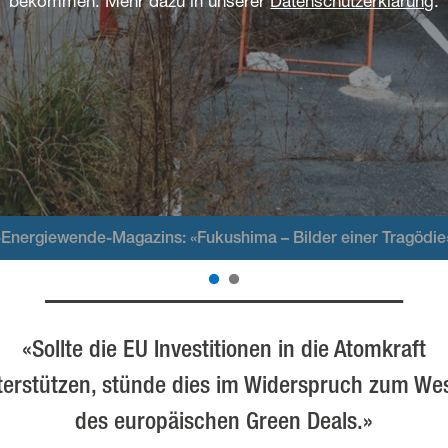
bekommen. Mehr dazu in unserer
Datenschutzerklärung
.
Energiewende-Magazins: «Fukushima – Bilder einer Tragödie
«Sollte die EU Investitionen in die Atomkraft
terstützen, stünde dies im Widerspruch zum We
des europäischen Green Deals.»