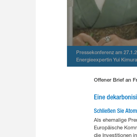
Pressekonferenz am 27.1.2
Energieexpertin Yui Kimur
Offener Brief an 
Eine dekarbonisi
Schließen Sie Atom
Als ehemalige Prem
Europäische Kommi
die Investitionen