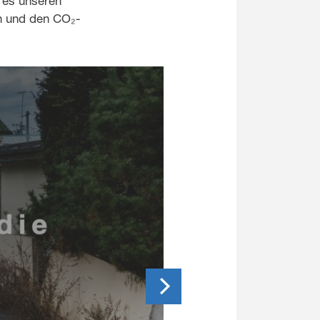
e es unseren
n und den CO₂-