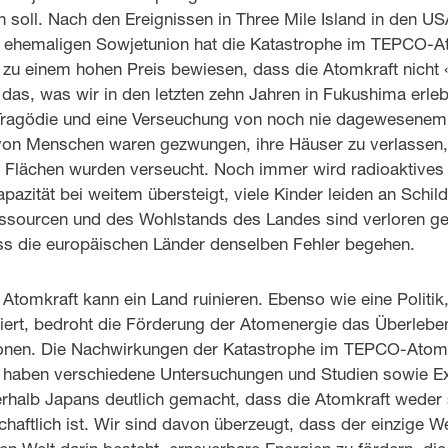
rn soll. Nach den Ereignissen in Three Mile Island in den US
r ehemaligen Sowjetunion hat die Katastrophe im TEPCO-
zu einem hohen Preis bewiesen, dass die Atomkraft nicht «
 das, was wir in den letzten zehn Jahren in Fukushima erleb
 Tragödie und eine Verseuchung von noch nie dagewesene
on Menschen waren gezwungen, ihre Häuser zu verlassen, 
he Flächen wurden verseucht. Noch immer wird radioaktives
pazität bei weitem übersteigt, viele Kinder leiden an Schi
essourcen und des Wohlstands des Landes sind verloren g
ss die europäischen Länder denselben Fehler begehen.
Atomkraft kann ein Land ruinieren. Ebenso wie eine Politik
iert, bedroht die Förderung der Atomenergie das Überleben
ionen. Die Nachwirkungen der Katastrophe im TEPCO-Atom
i haben verschiedene Untersuchungen und Studien sowie 
erhalb Japans deutlich gemacht, dass die Atomkraft weder 
chaftlich ist. Wir sind davon überzeugt, dass der einzige W