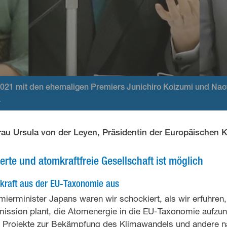
021 mit den ehemaligen Premiers Junichiro Koizumi und Nao
a
Frau Ursula von der Leyen, Präsidentin der Europäischen
erte und atomkraftfreie Gesellschaft ist möglich
kraft aus der EU-Taxonomie aus
ierminister Japans waren wir schockiert, als wir erfuhren,
ssion plant, die Atomenergie in die EU-Taxonomie aufzu
 in Projekte zur Bekämpfung des Klimawandels und andere n