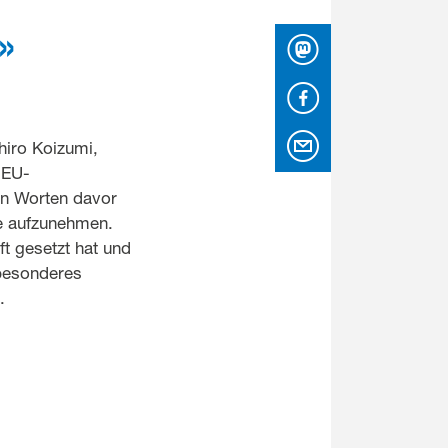
»
Mastodon
Facebook
per Email
hiro Koizumi,
 EU-
en Worten davor
ie aufzunehmen.
ft gesetzt hat und
 besonderes
.