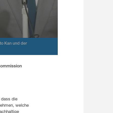
to Kan und der
 Kommission
 dass die
nehmen, welche
achhaltige