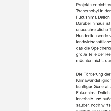
Projekte erleichte
Tschernobyl in de
Fukushima Daiichi 
Darüber hinaus ist
unbeschreibliche
Hunderttausende v
landwirtschaftlic
das die Speicherka
große Teile der R
möchten nicht, da
Die Förderung der 
Klimawandel ignor
künftiger Generat
Fukushima Daiich
innerhalb und auß
sauber, noch wirts