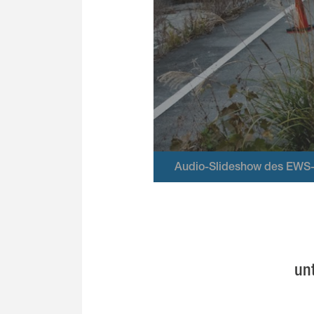
Audio-Slideshow des EWS-
un