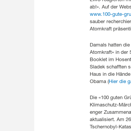
ab!». Auf der Webs
www.100-gute-gr
sauber recherchie
Atomkraft präsenti
Damals hatten die
Atomkraft» in der 
Booklet im Hosen
Sladek schafften s
Haus in die Hände
Obama (
Hier die 
Die «100 guten Gr
Klimaschutz-Märch
enger Zusammenarbe
aktualisiert. Am 2
Tschernobyl-Katas