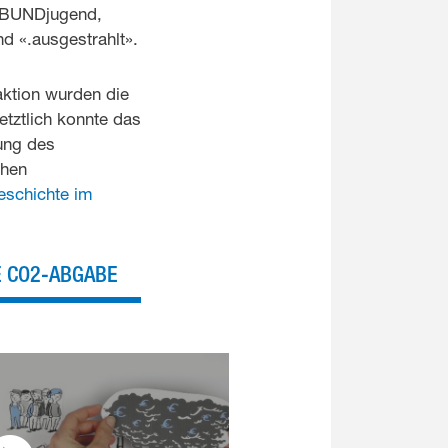
. BUNDjugend,
d «.ausgestrahlt».
aktion wurden die
tztlich konnte das
lung des
chen
eschichte im
E CO2-ABGABE