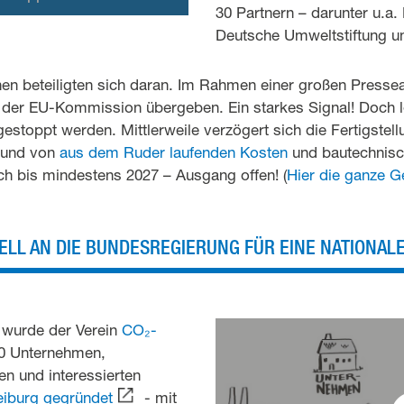
30 Partnern – darunter u.a
Deutsche Umweltstiftung un
nen beteiligten sich daran. Im Rahmen einer großen Presse
der EU-Kommission übergeben. Ein starkes Signal! Doch le
 gestoppt werden. Mittlerweile verzögert sich die Fertigstel
rund von
aus dem Ruder laufenden Kosten
und bautechnis
h bis mindestens 2027 – Ausgang offen! (
Hier die ganze G
PELL AN DIE BUNDESREGIERUNG FÜR EINE NATIONAL
 wurde der Verein
CO₂-
0 Unternehmen,
n und interessierten
reiburg gegründet
- mit