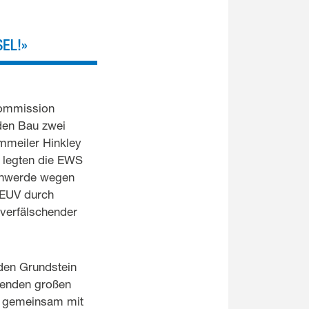
EL!»
Kommission
den Bau zwei
mmeiler Hinkley
n legten die EWS
chwerde wegen
AEUV durch
erfälschender
den Grundstein
rtenden großen
 gemeinsam mit