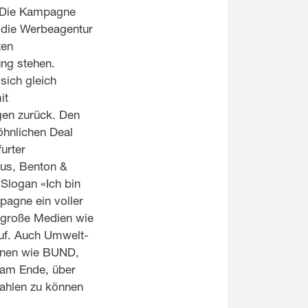
: Die Kampagne
 die Werbeagentur
ten
ung stehen.
sich gleich
it
gen zurück. Den
öhnlichen Deal
furter
us, Benton &
Slogan «Ich bin
pagne ein voller
n große Medien wie
uf. Auch Umwelt-
onen wie BUND,
 am Ende, über
ahlen zu können