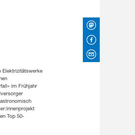
Mastodon
Facebook
per Email
 Elektrizitätswerke
enen
all» im Frühjahr
lversorger
e astronomisch
r:innenprojekt
den Top 50-