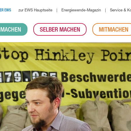
zur EWS Hauptseite
Energiewende-Magazin
Service & K
ER EWS
 MACHEN
SELBER MACHEN
MITMACHEN