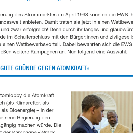
sierung des Strommarktes im April 1998 konnten die EWS 
undesweit anbieten. Damit traten sie jetzt in einen Wettbew
und zwar erfolgreich! Denn durch ihr langes und glaubwü
de im Schulterschluss mit den Bürger:innen und zivilgesell
ie einen Wettbewerbsvorteil. Dabei bewahrten sich die EWS
 stießen weitere Kampagnen an. Nun folgend eine Auswahl:
0 GUTE GRÜNDE GEGEN ATOMKRAFT»
Atomlobby die Atomkraft
h (als Klimaretter, als
 als Bioenergie) – in der
ne neue Regierung den
kgängig machen würde. Die
it der Kampagne «Wrack