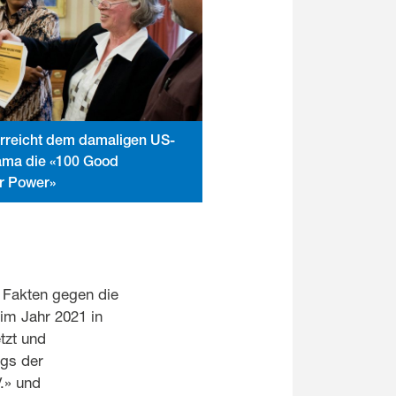
erreicht dem damaligen US-
ama die «100 Good
r Power»
 Fakten gegen die
im Jahr 2021 in
tzt und
ags der
.» und