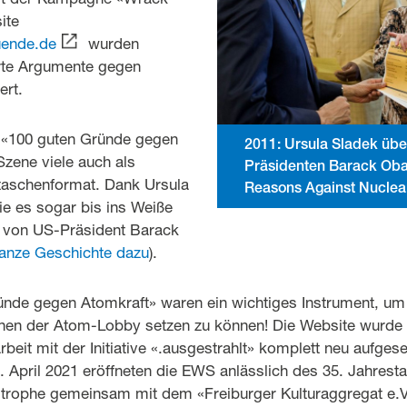
ite
uende.de
wurden
rte Argumente gegen
ert.
 «100 guten Gründe gegen
2011: Ursula Sladek üb
Szene viele auch als
Präsidenten Barack Ob
taschenformat. Dank Ursula
Reasons Against Nuclea
ie es sogar bis ins Weiße
 von US-Präsident Barack
ganze Geschichte dazu
).
ünde gegen Atomkraft» waren ein wichtiges Instrument, um
en der Atom-Lobby setzen zu können! Die Website wurde 
it mit der Initiative «.ausgestrahlt» komplett neu aufgese
6. April 2021 eröffneten die EWS anlässlich des 35. Jahrest
trophe gemeinsam mit dem «Freiburger Kulturaggregat e.V