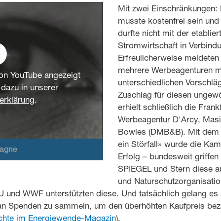
Mit zwei Einschränkungen
musste kostenfrei sein und
durfte nicht mit der etablier
Stromwirtschaft in Verbind
Erfreulicherweise meldeten 
mehrere Werbeagenturen m
von YouTube angezeigt
unterschiedlichen Vorschlä
azu in unserer
Zuschlag für diesen ungew
erklärung
.
erhielt schließlich die Frank
Werbeagentur D'Arcy, Masi
Bowles (DMB&B). Mit dem 
ein Störfall» wurde die Kam
pagne
Erfolg – bundesweit griffe
SPIEGEL und Stern diese a
und Naturschutzorganisati
und WWF unterstützten diese. Und tatsächlich gelang es
 an Spenden zu sammeln, um den überhöhten Kaufpreis bez
chte im Energiewende-Magazin
).