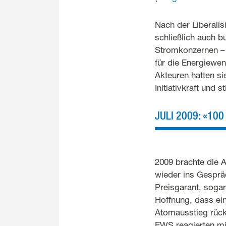
Nach der Liberali
schließlich auch b
Stromkonzernen – 
für die Energiewen
Akteuren hatten s
Initiativkraft und
JULI 2009: «10
2009 brachte die 
wieder ins Gespräc
Preisgarant, sogar
Hoffnung, dass ei
Atomausstieg rüc
EWS reagierten m