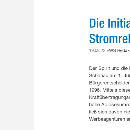
Die Init
Stromreb
19.08.22
EWS Redakt
Der Spirit und die
Schönau am 1. Jul
Bürgerentscheiden
1996. Mittels die
Kraftübertragungs
hohe Ablösesumme
ließ sich davon n
Werbeagenturen a