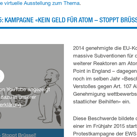
ne virtuelle Ausstellung zum Thema
.
: KAMPAGNE «KEIN GELD FÜR ATOM – STOPPT BRÜSS
2014 genehmigte die EU-
massive Subventionen für 
weiterer Reaktoren am Ato
Point in England – dagege
noch im selben Jahr «Bes
Verstoßes gegen Art. 107 
von YouTube angezeigt
Genehmigung wettbewerbsv
azu in unserer
staatlicher Beihilfen» ein.
erklärung
.
Diese Beschwerde bildete 
einer im Frühjahr 2015 sta
Protestkampagne der EWS
– Stoppt Brüssel!