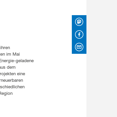
Mastodon
Facebook
per Email
 ihren
ten im Mai
 Energie-geladene
 aus dem
ojekten eine
rneuerbaren
schiedlichen
 Region