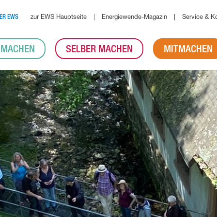
zur EWS Hauptseite
Energiewende-Magazin
Service & K
ER EWS
 MACHEN
SELBER MACHEN
MITMACHEN