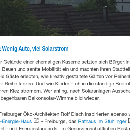
 Wenig Auto, viel Solarstrom
r Gelände einer ehemaligen Kaserne setzten sich Bürger:in
 Bauen und sanfte Mobilität ein und machten ihren Stadtte
Die Gäste erlebten, wie kreativ gestaltete Gärten vor Reihe
er Reihe tanzen. Und wie Kinder – ohne die ständige Bedr
ihren Kiez stromern. Wer anfing, nach Solaranlagen Ausscha
m begehbaren Balkonsolar-Wimmelbild wieder.
reiburger Öko-Architekten Rolf Disch inspirierten ebenso 
s-Energie-Haus
» Freiburgs, das
Rathaus im Stühlinger
lt- und Energiestandards. Im Genossenschaftlichen Resta