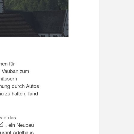
nen für
il Vauban zum
nhäusern
ohung durch Autos
u zu halten, fand
wie das
, ein Neubau
urant Adelhaus