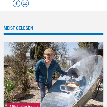
Mastodon
Facebook
per Email
MEIST GELESEN
Mitstreiter:innen