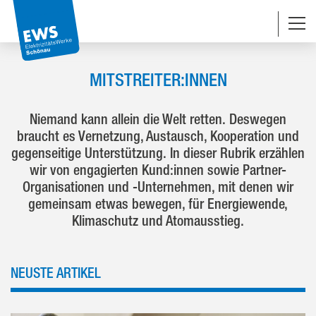
Navigationsabkürzungen
Zum Inhalt springen (Accesskey '1')
Zur Navigation springen (Accesskey '3')
Zur Suche springen (Accesskey '2')
MITSTREITER:INNEN
Niemand kann allein die Welt retten. Deswegen
braucht es Vernetzung, Austausch, Kooperation und
gegenseitige Unterstützung. In dieser Rubrik erzählen
wir von engagierten Kund:innen sowie Partner-
Organisationen und -Unternehmen, mit denen wir
gemeinsam etwas bewegen, für Energiewende,
Klimaschutz und Atomausstieg.
NEUSTE ARTIKEL