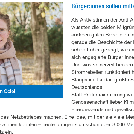
Bürger:innen sollen mi
Als Aktivistinnen der Ant
wussten die beiden Mitgrü
anderen guten Beispielen i
gerade die Geschichte der 
schon früher gezeigt, was 
sich engagierte Bürger:in
Und was seinerzeit bei de
Stromrebellen funktioniert 
Blaupause für das größte 
Deutschlands.
n Colell
Statt Profitmaximierung wol
Genossenschaft lieber Klim
Energiewende und gesellsch
des Netzbetriebes machen. Eine Idee, mit der sie viele Me
gewinnen konnten – heute bringen sich schon über 3.000 Me
tz ein.