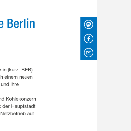
e Berlin
Mastodon
Facebook
per Email
lin (kurz: BEB)
ach einem neuen
 und ihre
und Kohlekonzern
k der Hauptstadt
 Netzbetrieb auf