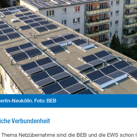
Berlin-Neukölln. Foto: BEB
iche Verbundenheit
as Thema Netzübernahme sind die BEB und die EWS schon 