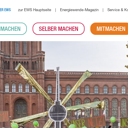
zur EWS Hauptseite
Energiewende-Magazin
Service & K
ER EWS
 MACHEN
SELBER MACHEN
MITMACHEN