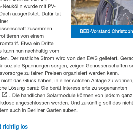
n-Neukölln wurde mit PV-
ach ausgerüstet. Dafür tat
iner
ssenschaft zusammen.
BEB-Vorstand Christoph
rofitieren von einem
omtarif. Etwa ein Drittel
s kann nun nachhaltig vom
en. Der restliche Strom wird von den EWS geliefert. Gerad
ür soziale Spannungen sorgen, zeigen Genossenschaften so
svorsorge zu fairen Preisen organisiert werden kann.
e nicht das Glück haben, in einer solchen Anlage zu wohnen
he Lösung parat: Sie berät Interessierte zu sogenannten
n
. Die handlichen Solarmodule können von jede:m ganz ei
ckdose angeschlossen werden. Und zukünftig soll das nicht
ern auch in Berliner Gartenlauben.
t richtig los