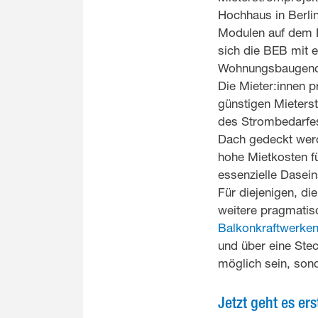
Hochhaus in Berli
Modulen auf dem D
sich die BEB mit e
Wohnungsbaugeno
Die Mieter:innen p
günstigen Mieterstr
des Strombedarfe
Dach gedeckt werd
hohe Mietkosten f
essenzielle Dasein
Für diejenigen, di
weitere pragmatisc
Balkonkraftwerke
und über eine Ste
möglich sein, sond
Jetzt geht es ers