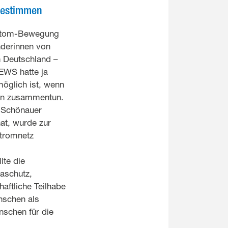
tbestimmen
i-Atom-Bewegung
nderinnen von
n Deutschland –
EWS hatte ja
möglich ist, wenn
nen zusammentun.
n Schönauer
hat, wurde zur
Stromnetz
lte die
aschutz,
aftliche Teilhabe
nschen als
nschen für die