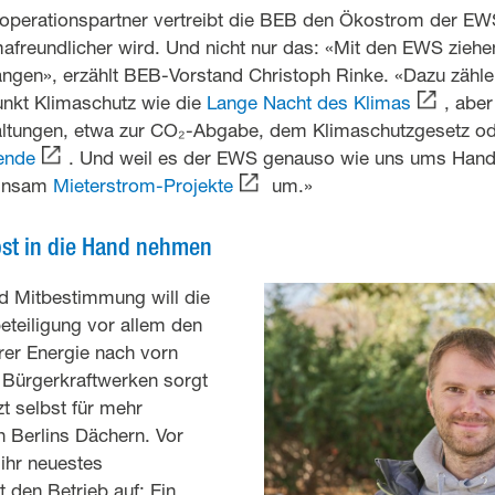
operationspartner vertreibt die BEB den Ökostrom der EWS
freundlicher wird. Und nicht nur das: «Mit den EWS ziehen
gen», erzählt BEB-Vorstand Christoph Rinke. «Dazu zähle
nkt Klimaschutz wie die
Lange Nacht des Klimas
, aber
taltungen, etwa zur CO₂-Abgabe, dem Klimaschutzgesetz od
ende
. Und weil es der EWS genauso wie uns ums Hande
einsam
Mieterstrom-Projekte
um.»
bst in die Hand nehmen
d Mitbestimmung will die
eteiligung vor allem den
er Energie nach vorn
 Bürgerkraftwerken sorgt
zt selbst für mehr
 Berlins Dächern. Vor
ihr neuestes
 den Betrieb auf: Ein