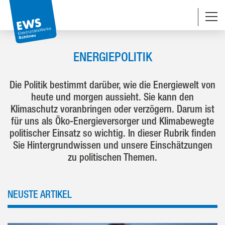
Navigationsabkürzungen
Zum Inhalt springen (Accesskey '1')
Zur Navigation springen (Accesskey '3')
Zur Suche springen (Accesskey '2')
ENERGIEPOLITIK
Die Politik bestimmt darüber, wie die Energiewelt von
heute und morgen aussieht. Sie kann den
Klimaschutz voranbringen oder verzögern. Darum ist
für uns als Öko-Energieversorger und Klimabewegte
politischer Einsatz so wichtig. In dieser Rubrik finden
Sie Hintergrundwissen und unsere Einschätzungen
zu politischen Themen.
NEUSTE ARTIKEL