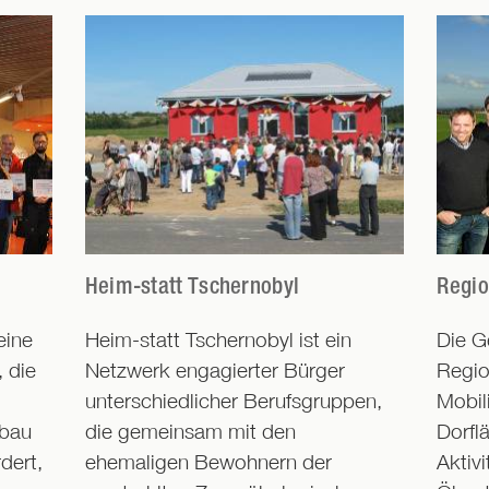
Heim-statt Tschernobyl
Regio
eine
Heim-statt Tschernobyl ist ein
Die G
, die
Netzwerk engagierter Bürger
Regio
unterschiedlicher Berufsgruppen,
Mobil
sbau
die gemeinsam mit den
Dorfl
dert,
ehemaligen Bewohnern der
Aktiv