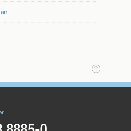
den
Nach
oben
er
3 8885-0