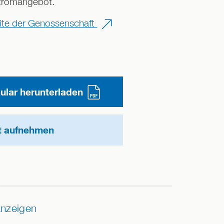
tromangebot.
te der Genossenschaft
lar herunterladen
t aufnehmen
nzeigen