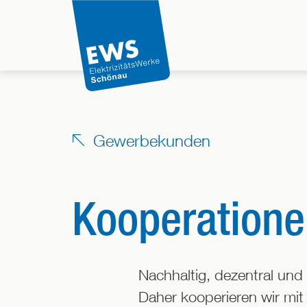
Direkt
zum
Inhalt
der
Seite
springen
Gewerbekunden
Kooperation
Nachhaltig, dezentral und 
Daher kooperieren wir mit 