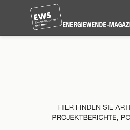
Direkt
zum
Inhalt
ENERGIEWENDE-MAGAZ
der
Seite
springen
HIER FINDEN SIE AR
PROJEKTBERICHTE, P