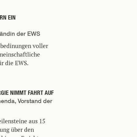
RN EIN
ständin der EWS
nbedinungen voller
meinschaftliche
ür die EWS.
GIE NIMMT FAHRT AUF
menda, Vorstand der
lensteine aus 15
dung über den