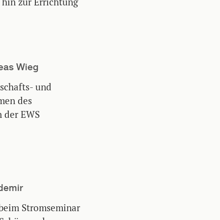
 hin zur Errichtung
reas Wieg
schafts- und
men des
n der EWS
demir
 beim Stromseminar