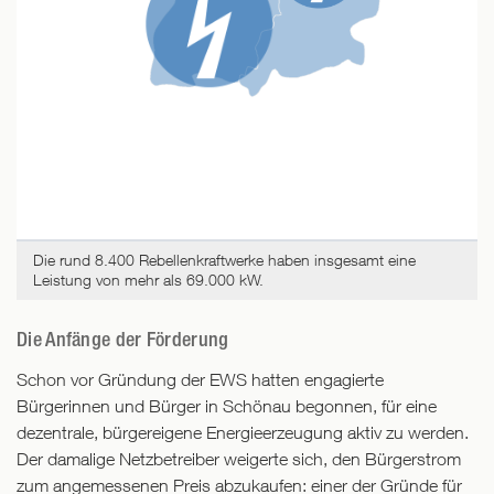
Deutschlandkarte,
Die rund 8.400 Rebellenkraftwerke haben insgesamt eine
die
Leistung von mehr als 69.000 kW.
Größe
darüberliegender
Die Anfänge der Förderung
Strom-
Schon vor Gründung der EWS hatten engagierte
Icons
Bürgerinnen und Bürger in Schönau begonnen, für eine
zeigt
dezentrale, bürgereigene Energieerzeugung aktiv zu werden.
an,
Der damalige Netzbetreiber weigerte sich, den Bürgerstrom
wie
zum angemessenen Preis abzukaufen: einer der Gründe für
viele