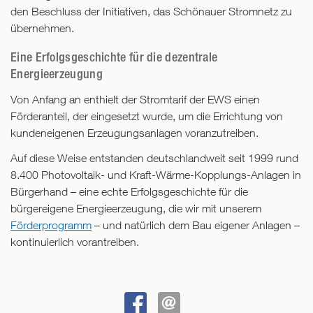
den Beschluss der Initiativen, das Schönauer Stromnetz zu
bürgereigene
übernehmen.
Kraftwerke
in
Eine Erfolgsgeschichte für die dezentrale
welchem
Energieerzeugung
Bundesland
gefördert
Von Anfang an enthielt der Stromtarif der EWS einen
wurden.
Förderanteil, der eingesetzt wurde, um die Errichtung von
Vor
kundeneigenen Erzeugungsanlagen voranzutreiben.
allem
Auf diese Weise entstanden deutschlandweit seit 1999 rund
in
8.400 Photovoltaik- und Kraft-Wärme-Kopplungs-Anlagen in
Baden-
Bürgerhand – eine echte Erfolgsgeschichte für die
Württemberg,
bürgereigene Energieerzeugung, die wir mit unserem
aber
Förderprogramm
– und natürlich dem Bau eigener Anlagen –
auch
kontinuierlich vorantreiben.
in
Bayern,
Nordrhein-
Westfalen