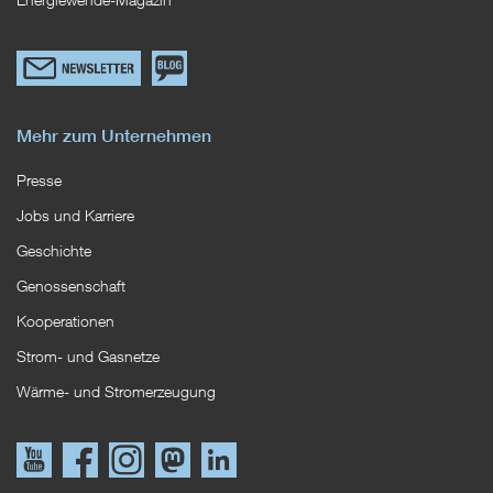
Link
Zum
zum
EWS
Newsletterformular
Blog
Mehr zum Unternehmen
Presse
Jobs und Karriere
Geschichte
Genossenschaft
Kooperationen
Strom- und Gasnetze
Wärme- und Stromerzeugung
Link
Link
Instagram
Mastodon
LinkedIn
zu
zu
YouTube
Facebook