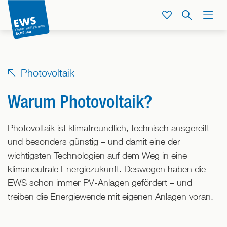
Direkt
zum
Service
Suche
Menü
Inhalt
der
Seite
springen
Photovoltaik
Warum Photovoltaik?
Photovoltaik ist klimafreundlich, technisch ausgereift
und besonders günstig – und damit eine der
wichtigsten Technologien auf dem Weg in eine
klimaneutrale Energiezukunft. Deswegen haben die
EWS schon immer PV-Anlagen gefördert – und
treiben die Energiewende mit eigenen Anlagen voran.