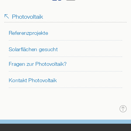
und
BEI
SENDEN
Niedersachsen
FACEBOOK
wurden
Photovoltaik
TEILEN
besonders
viele
Referenzprojekte
Kraftwerke
gefördert.
Solarflächen gesucht
Fragen zur Photovoltaik?
Kontakt Photovoltaik
N
o