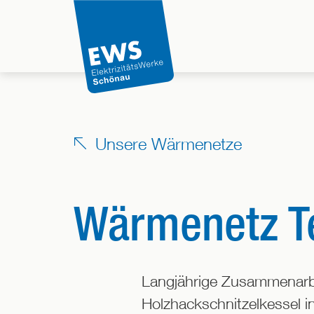
Direkt
zum
Inhalt
der
Seite
springen
Unsere Wärmenetze
Wärmenetz T
Langjährige Zusammenarbe
Holzhackschnitzelkessel i