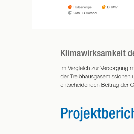
aus
Holzenergie
BHKW
Holzenergie,
Gas- / Ölkessel
36
%
aus
einem
Klimawirksamkeit 
Blockheizkraftwerk,
Im Vergleich zur Versorgung m
der Treibhausgasemissionen
1
entscheidenden Beitrag der 
%
aus
einem
Projektberic
Gas-
/
Ölkessel