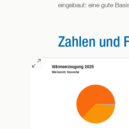
eingebaut: eine gute Basis
Zahlen und 
Tortendiagramm:
Wärmeerzeugung 2025
Wärmeerzeugung
Eine
Wärmenetz Tennental
2025
größere
im
Chartversion
Wärmenetz
anzeigen
Tennental
lassen
63
%