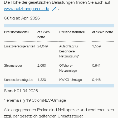
Die Höhe der gesetzlichen Belastungen finden Sie auch auf
www.netztransparenz.de
.
Gültig ab April 2026
Preisbestandteil
ct / kWh
Preisbestandteil
ct / kWh netto
netto
Ersatzversorgeranteil
24,049
Aufschlag für
1,559
besondere
Netznutzung*
Stromsteuer
2,050
Offshore-
0,941
Netzumlage
Konzessionsabgabe
1,320
KWKG-Umlage
0,446
Stand: 01.04.2026
* ehemals § 19 StromNEV-Umlage
Alle angegebenen Preise sind Nettopreise und verstehen sich
zzgl. der gesetzlich geltenden Umsatzsteuer.