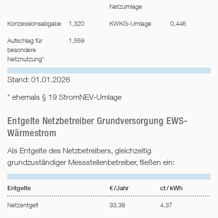
Netzumlage
Konzessionsabgabe
1,320
KWKG-Umlage
0,446
Aufschlag für
1,559
besondere
Netznutzung*
Stand: 01.01.2026
* ehemals § 19 StromNEV-Umlage
Entgelte Netzbetreiber Grundversorgung EWS-
Wärmestrom
Als Entgelte des Netzbetreibers, gleichzeitig
grundzuständiger Messstellenbetreiber, fließen ein:
Entgelte
€ /Jahr
ct / kWh
Netzentgelt
33,38
4,37