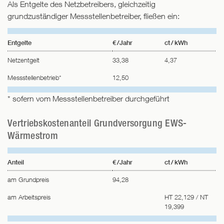
Als Entgelte des Netzbetreibers, gleichzeitig
grundzuständiger Messstellenbetreiber, fließen ein:
Entgelte
€ /Jahr
ct / kWh
Netzentgelt
33,38
4,37
Messstellenbetrieb*
12,50
* sofern vom Messstellenbetreiber durchgeführt
Vertriebskostenanteil Grundversorgung EWS-
Wärmestrom
Anteil
€ /Jahr
ct / kWh
am Grundpreis
94,28
am Arbeitspreis
HT 22,129 / NT
19,399