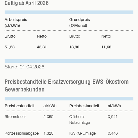
Gültig ab April 2026
Arbeitspreis
Grundpreis
(ct/kWh)
(€/Monat)
Brutto
Netto
Brutto
Netto
51,53
43,31
13,90
11,68
Stand: 01.04.2026
Preisbestandteile Ersatzversorgung EWS-Ökostrom
Gewerbekunden
Preisbestandteil
ct/kWh
Preisbestandteil
ct/kWh
Stromsteuer
2,050
Offshore-
0,941
Netzumlage
Konzessionsabgabe
1,320
KWKG-Umlage
0,446