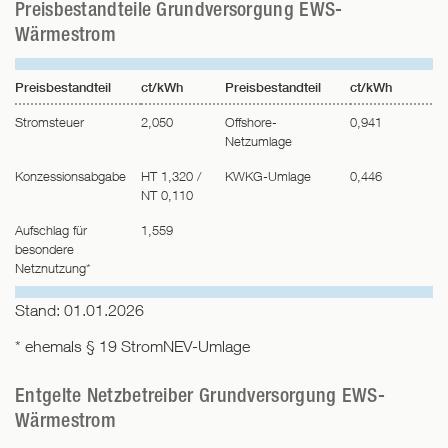
Preisbestandteile Grundversorgung EWS-
Wärmestrom
Preisbestandteil
ct/kWh
Preisbestandteil
ct/kWh
Stromsteuer
2,050
Offshore-
0,941
Netzumlage
Konzessionsabgabe
HT 1,320 /
KWKG-Umlage
0,446
NT 0,110
Aufschlag für
1,559
besondere
Netznutzung*
Stand: 01.01.2026
* ehemals § 19 StromNEV-Umlage
Entgelte Netzbetreiber Grundversorgung EWS-
Wärmestrom