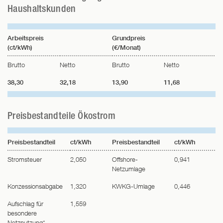
Haushaltskunden
Arbeitspreis
Grundpreis
(ct/kWh)
(€/Monat)
Brutto
Netto
Brutto
Netto
38,30
32,18
13,90
11,68
Preisbestandteile Ökostrom
Preisbestandteil
ct/kWh
Preisbestandteil
ct/kWh
Stromsteuer
2,050
Offshore-
0,941
Netzumlage
Konzessionsabgabe
1,320
KWKG-Umlage
0,446
Aufschlag für
1,559
besondere
Netznutzung*