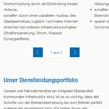
Wertschöpfung durch die Einbindung lokaler
Heizungs
Akteure,
schaffen 
schaffen durch einen parallelen Ausbau des
Brennsto
Glasfasernetzes zugleich «schnelles Internet»
sparen e
erreichen bei weiteren Infrastrukturvorhaben
Schornst
(Straßensanierung, Strom, Wasser)
Synergieeffekte.
Einen Slide zurück
Einen Slide vor
1
 aus 
2
Unser Dienstleistungsportfolio
Gerade weil Nahwärmenetze ein integraler Bestandteil
kommunaler Infrastruktur sind, ist es so wichtig, dass alle
Schritte von der Bestandserhebung bis zum Betrieb perfekt
aufeinander abgestimmt sind. Wir bieten Ihnen alle