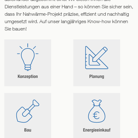
Dienstleistungen aus einer Hand – so können Sie sicher sein,
dass Ihr Nahwärme-Projekt präzise, effizient und nachhaltig
umgesetzt wird. Auf unser langjähriges Know-how können
Sie bauen!
Konzeption
Planung
Sie
Eine
haben
fundierte
eine
Planung
gute
ist