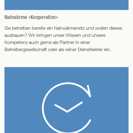
zu
Wir
Hausanschlusses
der
errichtende
bieten
mit
Energiedatenerfassung,
Wärmenetze
Ihnen
Nahwärme «Kooperation»
Wartung
bieten
der
dafür
und
Sie betreiben bereits ein Nahwärmenetz und wollen dieses
wir
Konzeptentwicklung,
Eichmanagement
Messkonzepte
ausbauen? Wir bringen unser Wissen und unsere
der
eine
der
und
Kompetenz auch gerne als Partner in einer
Kundenakquise
nachhaltige
Zähler
die
Betreibergesellschaft oder als reiner Dienstleister ein.
und
Systemoptimierung,
und
Datenanalyse,
der
eine
Online-
eine
Umsetzungsplanung.
zuverlässige
Datenerfassung
iterative
Betriebsführung
und
Optimierung
und
-
des
einen
analyse.
Wärmenetzes
schnellen
sowie
Störungsdienst
optimierte
mit
Regelstrategien.
eigenem
Personal.