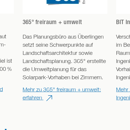
365° freiraum + umwelt
BIT I
aut
Das Planungsbüro aus Überlingen
Versc
om-
setzt seine Schwerpunkte auf
im Be
Landschaftsarchitektur sowie
Raump
el ist
Landschaftsplanung. 365° erstellte
Ingen
100
%
die Umweltplanung für das
Vorha
Solarpark-Vorhaben bei Zimmern.
Ingen
nd
Mehr zu 365° freiraum + umwelt:
Mehr 
erfahren
Ingen