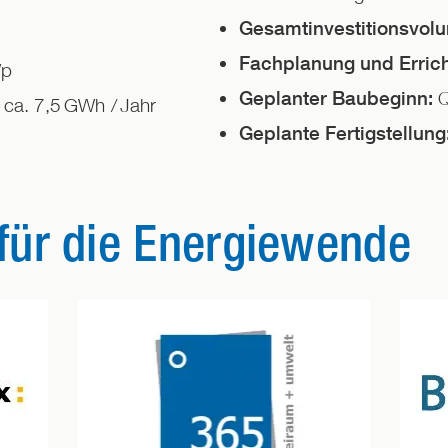
Gesamtinvestitionsvol
Fachplanung und Erric
p
Q
Geplanter Baubeginn:
ca. 7,5
GWh
/
Jahr
Geplante Fertigstellung
ür die Energiewende