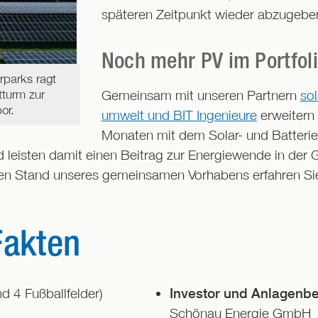
späteren Zeitpunkt wieder abzugeben
Noch mehr PV im Portfol
parks ragt
Gemeinsam mit unseren Partnern
so
tturm zur
or.
umwelt und BIT Ingenieure
erweitern
Monaten mit dem Solar- und Batterie
d leisten damit einen Beitrag zur Energiewende in de
len Stand unseres gemeinsamen Vorhabens erfahren Si
Fakten
nd 4 Fußballfelder)
Investor und Anlagenbe
Schönau Energie GmbH