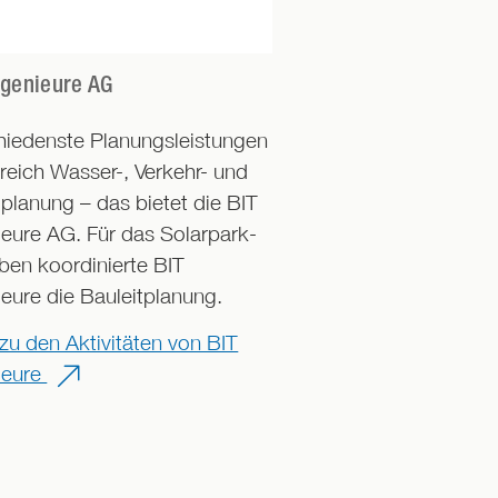
EWS Schönau Energ
ngenieure AG
Als Beitrag zur Demo
hiedenste Planungsleistungen
unserer Energievers
reich Wasser-, Verkehr- und
errichten und betreibe
lanung – das bietet die BIT
Verbund mit Partnern
ieure AG. Für das Solarpark-
Dienstleister, deutsc
ben koordinierte BIT
Erzeugungsanlagen.
ieure die Bauleitplanung.
Mehr zur EWS Schön
zu den Aktivitäten von BIT
GmbH erfahren
ieure