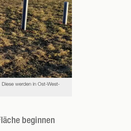
… um die Sonnenstrahlen
. Diese werden in Ost-West-
nimmt der Solarpark Kont
 Fläche beginnen