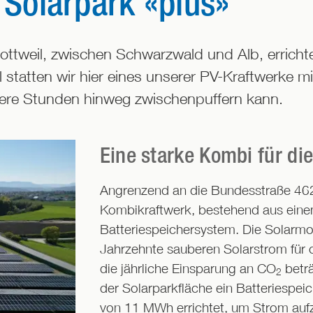
 Solarpark «plus»
ttweil, zwischen Schwarzwald und Alb, erricht
 statten wir hier eines unserer PV-Kraftwerke mi
ere Stunden hinweg zwischenpuffern kann.
Eine starke Kombi für d
Angrenzend an die Bundesstraße 462 
Kombikraftwerk, bestehend aus eine
Batteriespeichersystem. Die Solarmo
Jahrzehnte sauberen Solarstrom für 
die jährliche Einsparung an CO
beträ
2
der Solarparkfläche ein Batteriespei
von 11 MWh errichtet, um Strom au