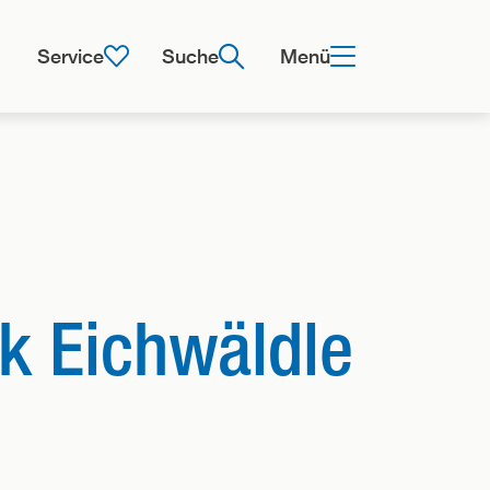
Service
Suche
Menü
rk Eichwäldle