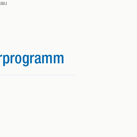
gau
erprogramm