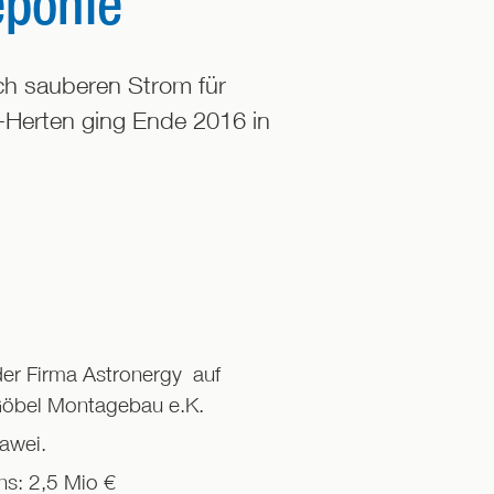
eponie
ch sauberen Strom für
-Herten ging Ende 2016 in
er Firma Astronergy auf
 Göbel Montagebau e.K.
awei.
s: 2,5 Mio €