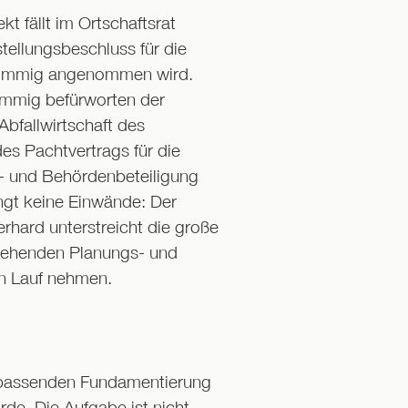
kt fällt im Ortschaftsrat
tellungsbeschluss für die
timmig angenommen wird.
immig befürworten der
bfallwirtschaft des
es Pachtvertrags für die
ts- und Behördenbeteiligung
gt keine Einwände: Der
rhard unterstreicht die große
tehenden Planungs- und
n Lauf nehmen.
er passenden Fundamentierung
de. Die Aufgabe ist nicht