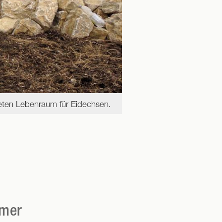
ieten Lebenraum für Eidechsen.
Anfang Dezember: Der Sol
mmer