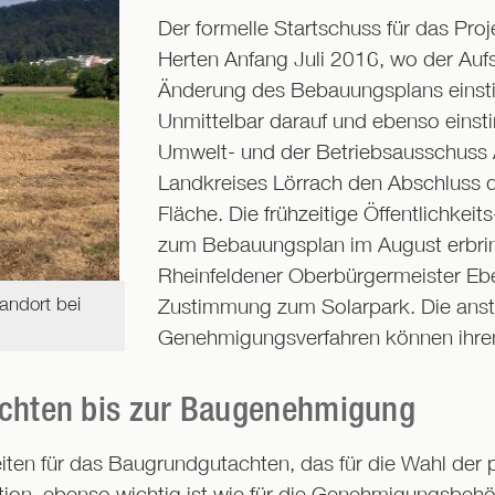
Der formelle Startschuss für das Proje
Herten Anfang Juli 2016, wo der Aufs
Änderung des Bebauungsplans eins
Unmittelbar darauf und ebenso einst
Umwelt- und der Betriebsausschuss A
Landkreises Lörrach den Abschluss d
Fläche. Die frühzeitige Öffentlichkei
zum Bebauungsplan im August erbrin
Rheinfeldener Oberbürgermeister Ebe
andort bei
Zustimmung zum Solarpark. Die ans
Genehmigungsverfahren können ihre
achten bis zur Baugenehmigung
rbeiten für das Baugrundgutachten, das für die Wahl d
ion ebenso wichtig ist wie für die Genehmigungsbehör