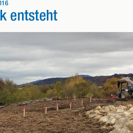
016
k entsteht