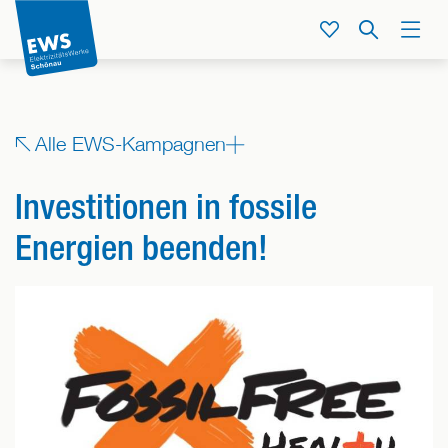
Direkt
zum
Service
Suche
Menü
Inhalt
der
Seite
springen
Zeige
Alle EWS-Kampagnen
alle
Bereiche,
Investitionen in fossile
denen
dieser
Energien beenden!
Beitrag
zugeordnet
ist