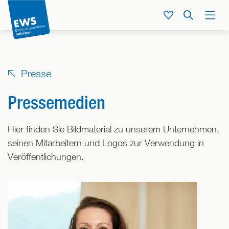
Direkt
zum
Service
Suche
Menü
Inhalt
der
Seite
springen
Presse
Pressemedien
Hier finden Sie Bildmaterial zu unserem Unternehmen,
seinen Mitarbeitern und Logos zur Verwendung in
Veröffentlichungen.