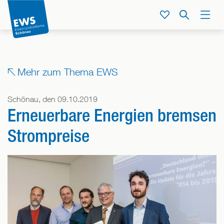
Direkt
zum
Service
Suche
Menü
Inhalt
der
Seite
springen
Mehr zum Thema EWS
Schönau, den 09.10.2019
Erneuerbare Energien bremsen
Strompreise