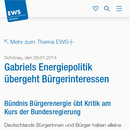
Direkt
zum
Service
Suche
Menü
Inhalt
der
Seite
springen
Zeige
Mehr zum Thema EWS
alle
Bereiche,
Schönau, den 29.01.2014
denen
Gabriels Energiepolitik
dieser
Beitrag
übergeht Bürgerinteressen
zugeordnet
ist
Bündnis Bürgerenergie übt Kritik am
Kurs der Bundesregierung
Deutschlands Bürgerinnen und Bürger haben alleine