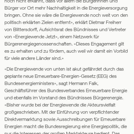
noch nicht erkannt, dass vor allem die Bürgerinnen und
Bürger vor Ort mehr Nachhaltigkeit in die Energieversorgung
bringen. Ohne sie wäre die Energiewende noch weit von den
politisch erklärten Zielen entfernt», erklärt Dietmar Freiherr
von Blittersdorff, Aufsichtsrat des Bündnisses und Vertreter
von «Energiewende Jetzt», einem Netzwerk für
Bürgerenergiegenossenschaften. «Dieses Engagement gilt
es zu erhalten und zu fördern, auch weil wir damit ein Vorbild
für viele andere Länder sind.»
«Die Energiewende von unten ist akut gefährdet durch das
geplante neue Erneuerbare-Energien-Gesetz (EEG) des
Bundesenergieministers», sagt Hermann Falk,
Geschäftsführer des Bundesverbandes Erneuerbare Energie
und ebenfalls im Vorstand des Bündnisses Bürgerenergie.
«Bisher wurde bei der Energiewende die Akteursvielfalt
großgeschrieben. Mit der Einführung von verpflichtender
Direktvermarktung sowie Ausschreibungen für Erneuerbare
Energien macht die Bundesregierung eine Energiepolitik, die
nur die Interessen der großen Marktakteure bedient. Das