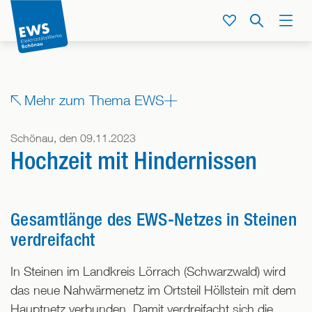
Direkt
zum
Service
Suche
Menü
Inhalt
der
Seite
springen
Zeige
Mehr zum Thema EWS
alle
Bereiche,
Schönau, den 09.11.2023
denen
Hochzeit mit Hindernissen
dieser
Beitrag
zugeordnet
ist
Gesamtlänge des EWS-Netzes in Steinen
verdreifacht
In Steinen im Landkreis Lörrach (Schwarzwald) wird
das neue Nahwärmenetz im Ortsteil Höllstein mit dem
Hauptnetz verbunden. Damit verdreifacht sich die