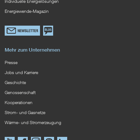
Individuelle Energielösungen
Energiewende-Magazin
Link
Zum
zum
EWS
Newsletterformular
Blog
Mehr zum Unternehmen
Presse
Jobs und Karriere
Geschichte
Genossenschaft
Kooperationen
Strom- und Gasnetze
Wärme- und Stromerzeugung
Link
Link
Instagram
Mastodon
LinkedIn