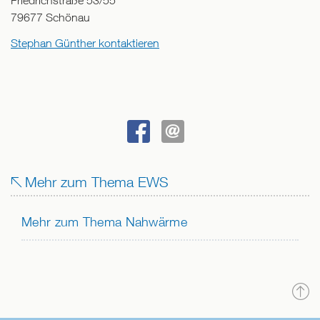
Friedrichstraße 53/55
79677
Schönau
Stephan Günther kontaktieren
BEI
SENDEN
FACEBOOK
Mehr zum Thema EWS
TEILEN
Mehr zum Thema Nahwärme
N
o