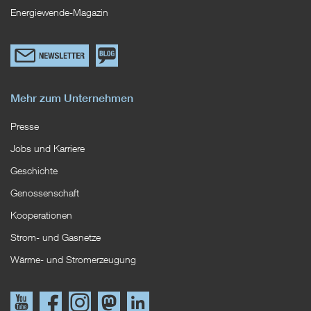
Energiewende-Magazin
Link
Zum
zum
EWS
Newsletterformular
Blog
Mehr zum Unternehmen
Presse
Jobs und Karriere
Geschichte
Genossenschaft
Kooperationen
Strom- und Gasnetze
Wärme- und Stromerzeugung
Link
Link
Instagram
Mastodon
LinkedIn
zu
zu