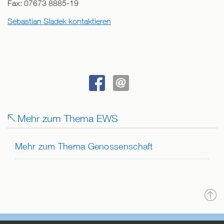
Fax:
07673 8885-19
Sebastian Sladek kontaktieren
BEI
SENDEN
FACEBOOK
Mehr zum Thema EWS
TEILEN
Mehr zum Thema Genossenschaft
N
o