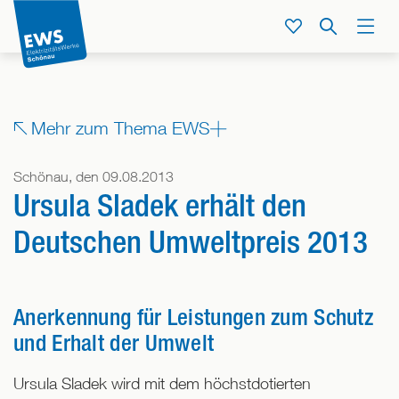
Direkt
zum
Service
Suche
Menü
Inhalt
der
Seite
springen
Zeige
Mehr zum Thema EWS
alle
Bereiche,
Schönau, den 09.08.2013
denen
Ursula Sladek erhält den
dieser
Beitrag
Deutschen Umweltpreis 2013
zugeordnet
ist
Anerkennung für Leistungen zum Schutz
und Erhalt der Umwelt
Ursula Sladek wird mit dem höchstdotierten