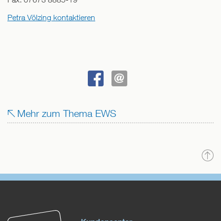
Petra Völzing kontaktieren
BEI
SENDEN
FACEBOOK
Mehr zum Thema EWS
TEILEN
N
o