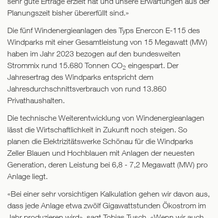
sehr gute Erträge erzielt hat und unsere Erwartungen aus der
Planungszeit bisher übererfüllt sind.»
Die fünf Windenergieanlagen des Typs Enercon E-115 des
Windparks mit einer Gesamtleistung von 15 Megawatt (MW)
haben im Jahr 2023 bezogen auf den bundesweiten
Strommix rund 15.680 Tonnen CO
eingespart. Der
2
Jahresertrag des Windparks entspricht dem
Jahresdurchschnittsverbrauch von rund 13.860
Privathaushalten.
Die technische Weiterentwicklung von Windenergieanlagen
lässt die Wirtschaftlichkeit in Zukunft noch steigen. So
planen die Elektrizitätswerke Schönau für die Windparks
Zeller Blauen und Hochblauen mit Anlagen der neuesten
Generation, deren Leistung bei 6,8 - 7,2 Megawatt (MW) pro
Anlage liegt.
«Bei einer sehr vorsichtigen Kalkulation gehen wir davon aus,
dass jede Anlage etwa zwölf Gigawattstunden Ökostrom im
Jahr produzieren wird», sagt Tobias Tusch. «Wenn wir auch