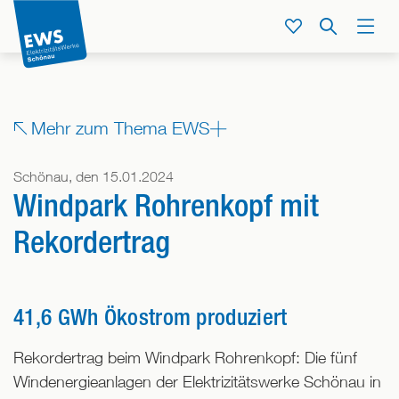
Direkt
zum
Service
Suche
Menü
Inhalt
der
Seite
springen
Zeige
Mehr zum Thema EWS
alle
Bereiche,
Schönau, den 15.01.2024
denen
Windpark Rohrenkopf mit
dieser
Beitrag
Rekordertrag
zugeordnet
ist
41,6 GWh Ökostrom produziert
Rekordertrag beim Windpark Rohrenkopf: Die fünf
Windenergieanlagen der Elektrizitätswerke Schönau in