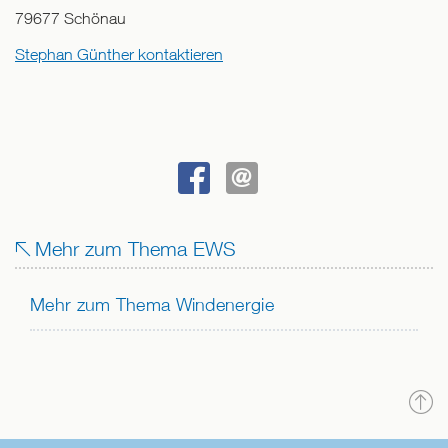
79677
Schönau
Stephan Günther kontaktieren
BEI
SENDEN
FACEBOOK
Mehr zum Thema EWS
TEILEN
Mehr zum Thema Windenergie
N
o