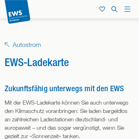
Direkt
zum
Service
Suche
Menü
Inhalt
der
Seite
springen
Autostrom
EWS-Ladekarte
Zukunftsfähig unterwegs mit den EWS
Mit der EWS-Ladekarte können Sie auch unterwegs
den Klimaschutz voranbringen: Sie laden bargeldlos
an zahlreichen Ladestationen deutschland- und
europaweit – und das sogar vergünstigt, wenn Sie
gezielt zur «Sonnenzeit» tanken.