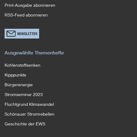
Print-Ausgabe abonnieren
RSS-Feed abonnieren
Link
zum
Newsletterformular
Ausgewählte Themenhefte
Kohlenstoffsenken
Kipppunkte
Bürgerenergie
Stromseminar 2023
Fluchtgrund Klimawandel
Schönauer Stromrebellen
Geschichte der EWS
Link
Link
Link
Link