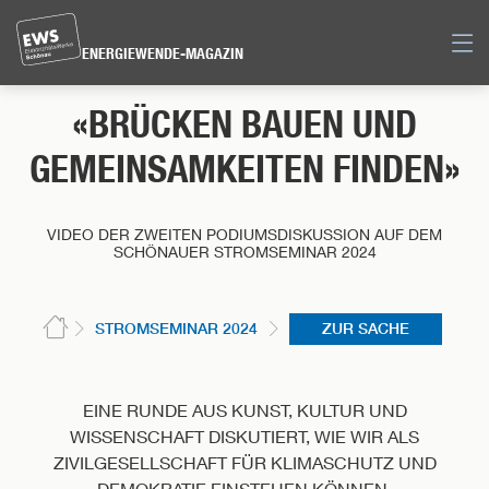
Direkt
zum
Men
ENERGIEWENDE-MAGAZIN
Inhalt
der
«BRÜCKEN BAUEN UND
Seite
springen
GEMEINSAMKEITEN FINDEN»
VIDEO DER ZWEITEN PODIUMSDISKUSSION AUF DEM
SCHÖNAUER STROMSEMINAR 2024
STROMSEMINAR 2024
ZUR SACHE
EINE RUNDE AUS KUNST, KULTUR UND
WISSENSCHAFT DISKUTIERT, WIE WIR ALS
ZIVILGESELLSCHAFT FÜR KLIMASCHUTZ UND
DEMOKRATIE EINSTEHEN KÖNNEN.