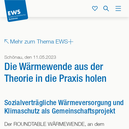
Direkt
zum
Service
Suche
Menü
Inhalt
der
Seite
springen
Zeige
Mehr zum Thema EWS
alle
Bereiche,
Schönau, den 11.05.2023
denen
Die Wärmewende aus der
dieser
Beitrag
Theorie in die Praxis holen
zugeordnet
ist
Sozialverträgliche Wärmeversorgung und
Klimaschutz als Gemeinschaftsprojekt
Der ROUNDTABLE WÄRMEWENDE, an dem