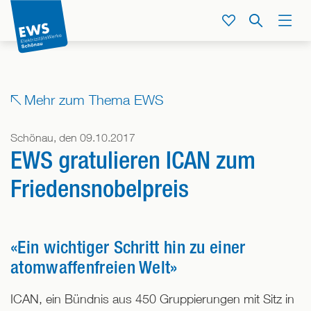
Direkt
zum
Service
Suche
Menü
Inhalt
der
Seite
springen
Mehr zum Thema EWS
Schönau, den 09.10.2017
EWS gratulieren ICAN zum
Friedensnobelpreis
«Ein wichtiger Schritt hin zu einer
atomwaffenfreien Welt»
ICAN, ein Bündnis aus 450 Gruppierungen mit Sitz in