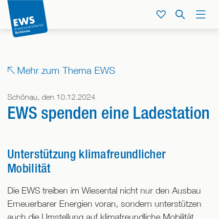
Direkt
zum
Service
Suche
Menü
Inhalt
der
Seite
springen
Mehr zum Thema EWS
Schönau, den 10.12.2024
EWS spenden eine Ladestation
Unterstützung klimafreundlicher
Mobilität
Die EWS treiben im Wiesental nicht nur den Ausbau
Erneuerbarer Energien voran, sondern unterstützen
auch die Umstellung auf klimafreundliche Mobilität.