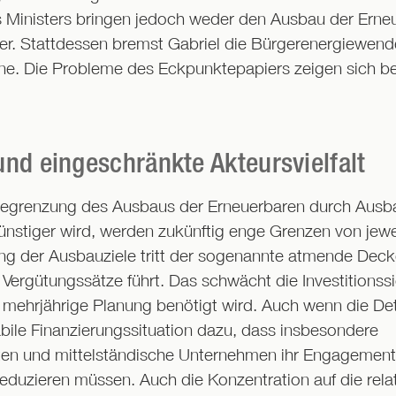
es Ministers bringen jedoch weder den Ausbau der Ern
ger. Stattdessen bremst Gabriel die Bürgerenergiewend
e. Die Probleme des Eckpunktepapiers zeigen sich bei
nd eingeschränkte Akteursvielfalt
e Begrenzung des Ausbaus der Erneuerbaren durch Aus
stiger wird, werden zukünftig enge Grenzen von jewe
g der Ausbauziele tritt der sogenannte atmende Deckel 
ergütungssätze führt. Das schwächt die Investitionssic
e mehrjährige Planung benötigt wird. Auch wenn die De
tabile Finanzierungssituation dazu, dass insbesondere
en und mittelständische Unternehmen ihr Engagemen
eduzieren müssen. Auch die Konzentration auf die relat