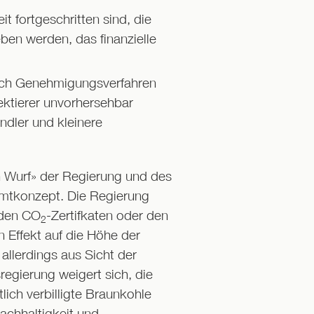
it fortgeschritten sind, die
ben werden, das finanzielle
sich Genehmigungsverfahren
ktierer unvorhersehbar
ändler und kleinere
en Wurf» der Regierung und des
amtkonzept. Die Regierung
 den CO
-Zertifkaten oder den
2
n Effekt auf die Höhe der
llerdings aus Sicht der
egierung weigert sich, die
ich verbilligte Braunkohle
Nachhaltigkeit und