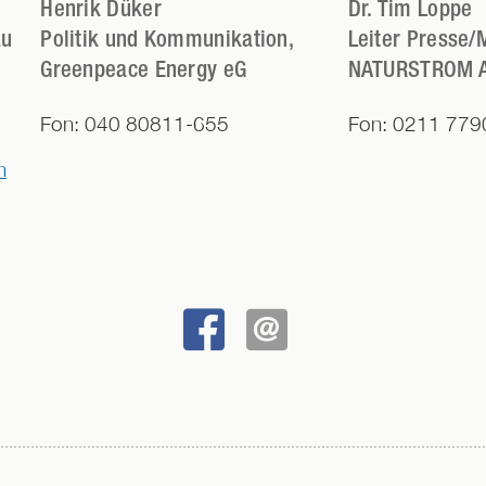
Henrik Düker
Dr.
Tim Loppe
au
Politik und Kommunikation,
Leiter Presse/
Greenpeace Energy eG
NATURSTROM 
Fon:
040 80811-655
Fon:
0211 779
n
BEI
SENDEN
FACEBOOK
TEILEN