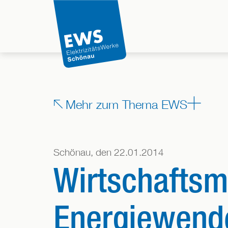
Direkt
zum
Inhalt
der
Seite
springen
Zeige alle Bereiche, denen dieser Beitrag zugeordnet ist
Mehr zum Thema EWS
Schönau, den 22.01.2014
Wirtschaftsmi
Energiewend