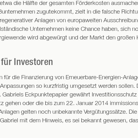
 etwa die Hälfte der gesamten Förderkosten ausmache
oßunternehmen zugutekommt, zielt in die falsche Ric
 regenerativer Anlagen von europaweiten Ausschreibu
telständische Unternehmen keine Chance haben, sich n
ergiewende wird abgewürgt und der Markt den großen 
 für Investoren
n für die Finanzierung von Erneuerbare-Energien-Anlag
e Anpassungen so kurzfristig umgesetzt werden sollen
n. Gabriels Eckpunktepapier gewährt Investitionsschutz
tz gehen oder die bis zum 22. Januar 2014 immission
 Anlagen gelten noch unbekannte Vergütungssätze. Die K
gt Gabriel mit dem Hinweis, es sei bekannt gewesen, da