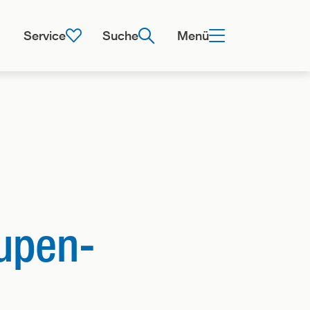
Service
Suche
Menü
lupen-