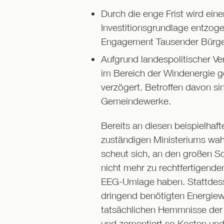
Durch die enge Frist wird einer
Investitionsgrundlage entzog
Engagement Tausender Bürge
Aufgrund landespolitischer V
im Bereich der Windenergie g
verzögert. Betroffen davon sin
Gemeindewerke.
Bereits an diesen beispielhaf
zuständigen Ministeriums wah
scheut sich, an den großen S
nicht mehr zu rechtfertigende
EEG-Umlage haben. Stattdesse
dringend benötigten Energiewe
tatsächlichen Hemmnisse der E
und zementiert so Kosten und 