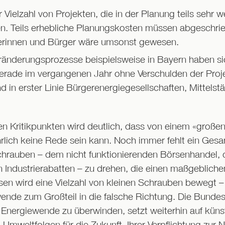
 Vielzahl von Projekten, die in der Planung teils sehr we
en. Teils erhebliche Planungskosten müssen abgeschrie
rinnen und Bürger wäre umsonst gewesen.
eränderungsprozesse beispielsweise in Bayern haben 
erade im vergangenen Jahr ohne Verschulden der Proje
d in erster Linie Bürgerenergiegesellschaften, Mittelst
ten Kritikpunkten wird deutlich, dass von einem «groß
rlich keine Rede sein kann. Noch immer fehlt ein Ges
chrauben – dem nicht funktionierenden Börsenhandel,
n Industrierabatten – zu drehen, die einen maßgebliche
n wird eine Vielzahl von kleinen Schrauben bewegt – a
nde zum Großteil in die falsche Richtung. Die Bundesr
nergiewende zu überwinden, setzt weiterhin auf künstl
Umweltfolgen für die Zukunft. Ihrer Verpflichtung zur 