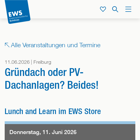
Direkt
zum
Service
Suche
Menü
Inhalt
der
Seite
springen
Alle Veranstaltungen und Termine
11.06.2026 | Freiburg
Gründach oder PV-
Dachanlagen? Beides!
Lunch and Learn im EWS Store
Donnerstag, 11. Juni 2026