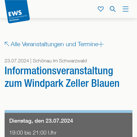
Direkt
zum
Service
Suche
Menü
Inhalt
der
Seite
springen
Zeige
Alle Veranstaltungen und Termine
alle
Bereiche,
23.07.2024 | Schönau im Schwarzwald
denen
Informationsveranstaltung
dieser
Beitrag
zum Windpark Zeller Blauen
zugeordnet
ist
Dienstag, den 23.07.2024
19:00 bis 21:00 Uhr