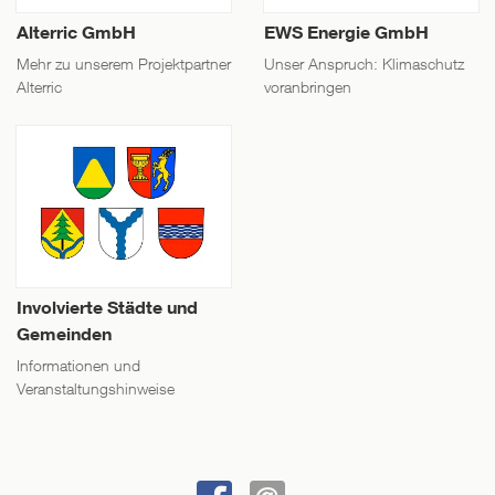
Alterric GmbH
EWS Energie GmbH
Mehr zu unserem Projektpartner
Unser Anspruch: Klimaschutz
Alterric
voranbringen
Alterric
EWS
GmbH
Energie
GmbH
Mehr
Unser
zu
Anspruch:
unserem
Klimaschutz
Projektpartner
voranbringen
Alterric
Involvierte Städte und
Gemeinden
Gemeinsam
Alterric
mit
entwickelt,
Informationen und
Veranstaltungshinweise
unseren
baut
Mitstreiter:innen
und
setzen
betreibt
Involvierte
wir
Energieparks
Städte