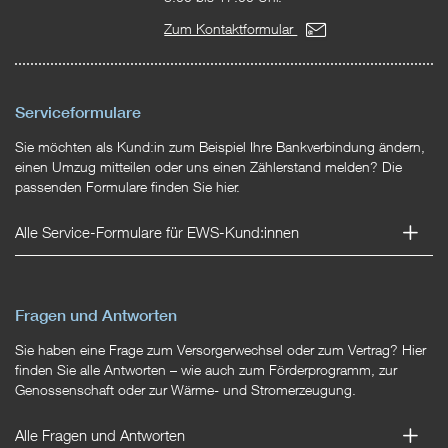
von
und
Wiesental,
Zum Kontaktformular
der
Photovoltaik
Wembach
Erzeugung
europaweit
und
über
als
Zell
den
elementaren
Serviceformulare
im
Handel
Beitrag
Wiesental,
Sie möchten als Kund:in zum Beispiel Ihre Bankverbindung ändern,
und
zu
auf
einen Umzug mitteilen oder uns einen Zählerstand melden? Die
Vertrieb
Klimaschutz
deren
passenden Formulare finden Sie hier.
bis
und
Gemarkungen
zur
Nachhaltigkeit
Alle Service-Formulare für EWS-Kund:innen
der
Verteilung
vorantreiben.
Windpark
über
Der
errichtet
Stromnetze
Einsatz:
wird.
Fragen und Antworten
–
eine
Aktuelle
um.
Projektpipeline
Sie haben eine Frage zum Versorgerwechsel oder zum Vertrag? Hier
Informationen
Die
mit
finden Sie alle Antworten – wie auch zum Förderprogramm, zur
und
Genossenschaft oder zur Wärme- und Stromerzeugung.
Energieerzeugung,
10.000
Hinweise
zum
Megawatt,
auf
Alle Fragen und Antworten
Beispiel
die