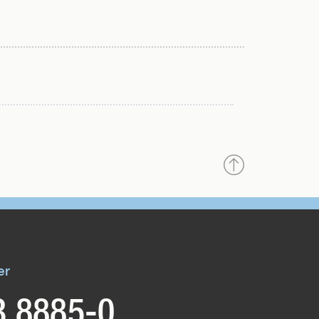
Nach
oben
er
3 8885-0