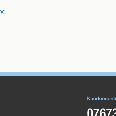
FACEBOOK
ne
TEILEN
Kundencent
0767