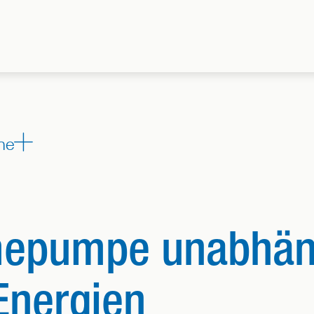
Zeige alle Bereiche, denen dieser Beitrag zugeordnet ist
ne
mepumpe unabhän
Energien