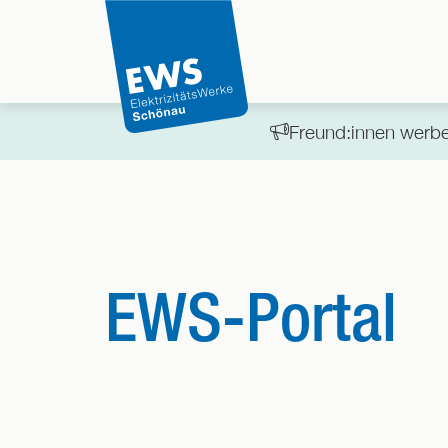
Direkt
zum
Inhalt
der
Seite
Freund:innen werben
springen
EWS-Portal