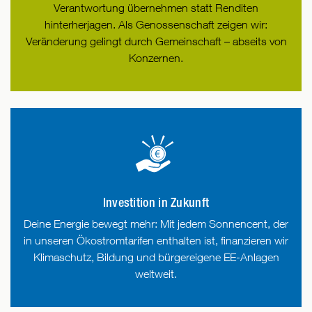
Verantwortung übernehmen statt Renditen
hinterherjagen. Als Genossenschaft zeigen wir:
Veränderung gelingt durch Gemeinschaft – abseits von
Konzernen.
Investition in Zukunft
Deine Energie bewegt mehr: Mit jedem Sonnencent, der
in unseren Ökostromtarifen enthalten ist, finanzieren wir
Klimaschutz, Bildung und bürgereigene EE-Anlagen
weltweit.