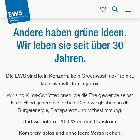
Direkt
zum
Service
Suche
Menü
Inhalt
der
Andere haben grüne Ideen.
Seite
springen
Wir leben sie seit über 30
Jahren.
Die EWS sind kein Konzern, kein Greenwashing-Projekt,
kein «wir würden ja gern».
Wir sind Klima-Schützer:innen, die die Energiewende selbst
in die Hand genommen haben. Denn wir glauben an die
Bürgerenergie, Transparenz und Mitbestimmung.
Und wir liefern – 100 % echten Ökostrom.
Kompromisslos und ohne leere Versprechen.