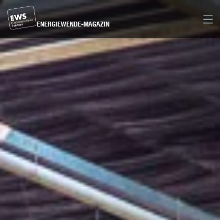
Direkt
zum
Men
ENERGIEWENDE-MAGAZIN
Inhalt
der
Seite
springen