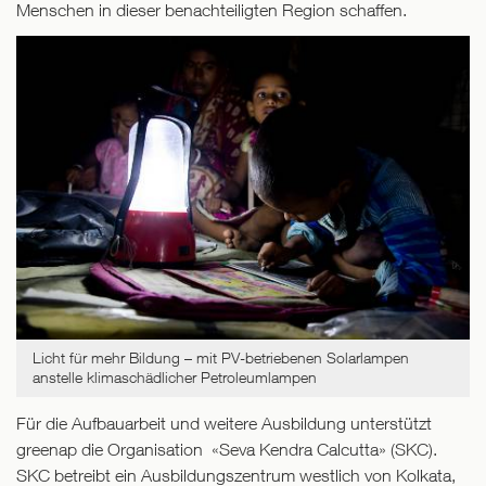
Menschen in dieser benachteiligten Region schaffen.
Licht für mehr Bildung – mit PV-betriebenen Solarlampen
anstelle klimaschädlicher Petroleumlampen
Für die Aufbauarbeit und weitere Ausbildung unterstützt
greenap die Organisation «Seva Kendra Calcutta» (SKC).
SKC be­treibt ein Ausbildungs­zentrum westlich von Kolkata,