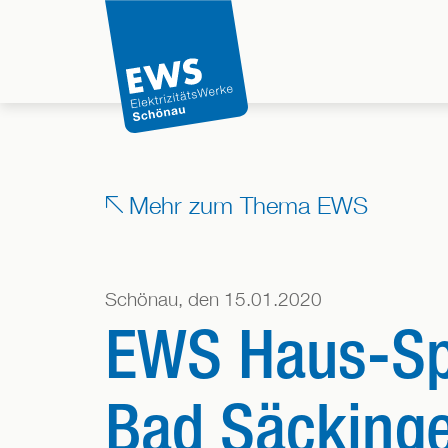
Direkt
zum
Inhalt
der
Seite
springen
Mehr zum Thema EWS
Schönau, den 15.01.2020
EWS Haus-Spo
Bad Säcking