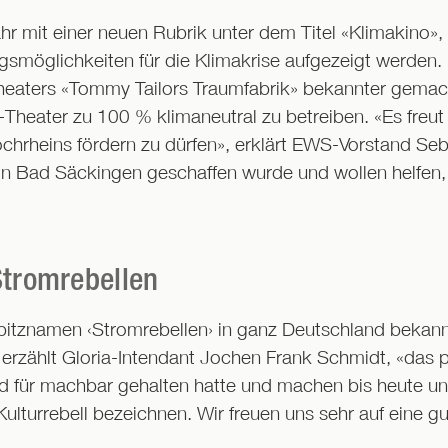
hr mit einer neuen Rubrik unter dem Titel «Klimakino»,
möglichkeiten für die Klimakrise aufgezeigt werden. 
heaters «Tommy Tailors Traumfabrik» bekannter gemacht
a-Theater zu 100 % klimaneutral zu betreiben. «Es freut
ochrheins fördern zu dürfen», erklärt EWS-Vorstand Seb
in Bad Säckingen geschaffen wurde und wollen helfen, 
Stromrebellen
tznamen ‹Stromrebellen› in ganz Deutschland bekannt
», erzählt Gloria-Intendant Jochen Frank Schmidt, «das 
d für machbar gehalten hatte und machen bis heute u
Kulturrebell bezeichnen. Wir freuen uns sehr auf eine 