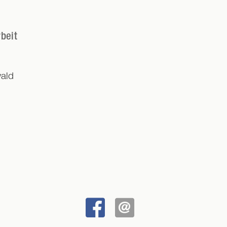
beit
ald
BEI
SENDEN