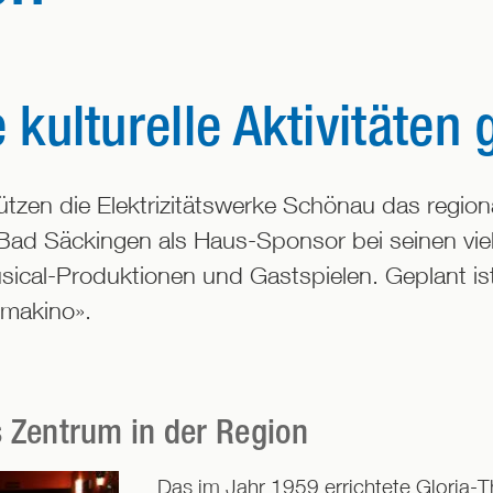
ulturelle Aktivitäten 
ützen die Elektrizitätswerke Schönau das region
 Bad Säckingen als Haus-Sponsor bei seinen vielf
usical-Produktionen und Gastspielen. Geplant i
imakino».
s Zentrum in der Region
Das im Jahr 1959 errichtete Gloria-