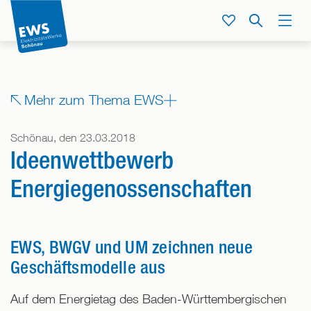
Direkt
zum
Service
Suche
Menü
Inhalt
der
Seite
springen
Zeige
Mehr zum Thema EWS
alle
Bereiche,
Schönau, den 23.03.2018
denen
Ideenwettbewerb
dieser
Beitrag
Energiegenossenschaften
zugeordnet
ist
EWS, BWGV und UM zeichnen neue
Geschäftsmodelle aus
Auf dem Energietag des Baden-Württembergischen