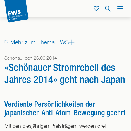
Direkt
zum
Service
Suche
Menü
Inhalt
der
Seite
springen
Zeige
Mehr zum Thema EWS
alle
Bereiche,
Schönau, den 26.06.2014
denen
«Schönauer Stromrebell des
dieser
Beitrag
Jahres 2014» geht nach Japan
zugeordnet
ist
Verdiente Persönlichkeiten der
japanischen Anti-Atom-Bewegung geehrt
Mit den diesjährigen Preisträgern werden drei