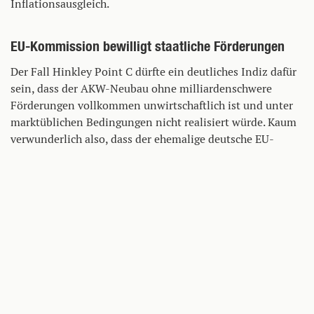
Inflationsausgleich.
EU-Kommission bewilligt staatliche Förderungen
Der Fall Hinkley Point C dürfte ein deutliches Indiz dafür
sein, dass der AKW-Neubau ohne milliardenschwere
Förderungen vollkommen unwirtschaftlich ist und unter
marktüblichen Bedingungen nicht realisiert würde. Kaum
verwunderlich also, dass der ehemalige deutsche EU-
Kommissar Günther Oettinger den Garantievertrag für
EDF schlicht als «sowjetisch» bezeichnete. Im Dezember
2013 leitete die EU-Kommission ein «förmliches
Prüfverfahren» ein, da sie die «Vereinbarkeit mit den
Vorschriften über staatliche Beihilfen stark anzweifelte».
Anfang Oktober 2014 dann die überraschende
Kehrtwende: Brüssel genehmigte die britischen Beihilfen.
Die Entscheidung fiel kurz vor Mandatsende der
damaligen EU-Kommission – das Geschenk an die Atom-
Industrie war damit eine ihrer letzten Amtshandlungen.